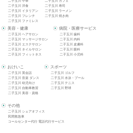
二子玉川 中華
二子玉川 カフェ
二子玉川 洋食
二子玉川 寿司
二子玉川 イタリアン
二子玉川 ラーメン
二子玉川 フレンチ
二子玉川 焼き肉
二子玉川 ファミレス
美容・健康
病院・医療サービス
二子玉川 ヘアサロン
二子玉川 歯科
二子玉川 マッサージサロン
二子玉川 内科
二子玉川 エステサロン
二子玉川 皮膚科
二子玉川 ネイルサロン
二子玉川 眼科
二子玉川 フィットネス
二子玉川 小児科
おけいこ
スポーツ
二子玉川 英会話
二子玉川 ゴルフ
二子玉川 音楽 ダンス
二子玉川 水泳・プール
二子玉川 幼児向け
二子玉川 テニス
二子玉川 自動車教習
二子玉川 野球
二子玉川 美容・資格
その他
二子玉川 シェアオフィス
民間救急車
コールセンター代行 電話代行サービス