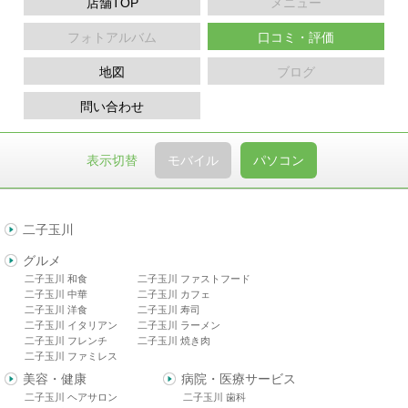
店舗TOP
メニュー
フォトアルバム
口コミ・評価
地図
ブログ
問い合わせ
表示切替
モバイル
パソコン
二子玉川
グルメ
二子玉川 和食
二子玉川 ファストフード
二子玉川 中華
二子玉川 カフェ
二子玉川 洋食
二子玉川 寿司
二子玉川 イタリアン
二子玉川 ラーメン
二子玉川 フレンチ
二子玉川 焼き肉
二子玉川 ファミレス
美容・健康
病院・医療サービス
二子玉川 ヘアサロン
二子玉川 歯科