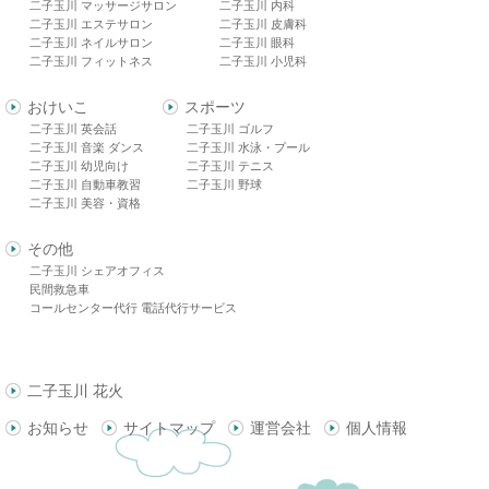
二子玉川 マッサージサロン
二子玉川 内科
二子玉川 エステサロン
二子玉川 皮膚科
二子玉川 ネイルサロン
二子玉川 眼科
二子玉川 フィットネス
二子玉川 小児科
おけいこ
スポーツ
二子玉川 英会話
二子玉川 ゴルフ
二子玉川 音楽 ダンス
二子玉川 水泳・プール
二子玉川 幼児向け
二子玉川 テニス
二子玉川 自動車教習
二子玉川 野球
二子玉川 美容・資格
その他
二子玉川 シェアオフィス
民間救急車
コールセンター代行 電話代行サービス
二子玉川 花火
お知らせ
サイトマップ
運営会社
個人情報