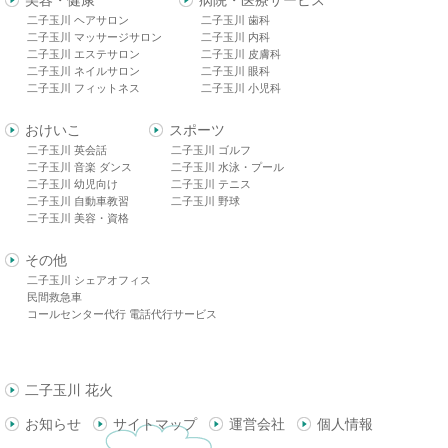
二子玉川 ヘアサロン
二子玉川 歯科
二子玉川 マッサージサロン
二子玉川 内科
二子玉川 エステサロン
二子玉川 皮膚科
二子玉川 ネイルサロン
二子玉川 眼科
二子玉川 フィットネス
二子玉川 小児科
おけいこ
スポーツ
二子玉川 英会話
二子玉川 ゴルフ
二子玉川 音楽 ダンス
二子玉川 水泳・プール
二子玉川 幼児向け
二子玉川 テニス
二子玉川 自動車教習
二子玉川 野球
二子玉川 美容・資格
その他
二子玉川 シェアオフィス
民間救急車
コールセンター代行 電話代行サービス
二子玉川 花火
お知らせ
サイトマップ
運営会社
個人情報