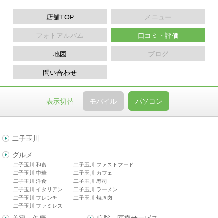
店舗TOP
メニュー
フォトアルバム
口コミ・評価
地図
ブログ
問い合わせ
表示切替
モバイル
パソコン
二子玉川
グルメ
二子玉川 和食
二子玉川 ファストフード
二子玉川 中華
二子玉川 カフェ
二子玉川 洋食
二子玉川 寿司
二子玉川 イタリアン
二子玉川 ラーメン
二子玉川 フレンチ
二子玉川 焼き肉
二子玉川 ファミレス
美容・健康
病院・医療サービス