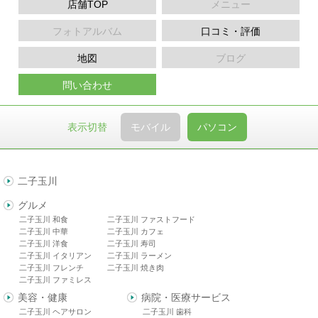
店舗TOP
メニュー
フォトアルバム
口コミ・評価
地図
ブログ
問い合わせ
表示切替
モバイル
パソコン
二子玉川
グルメ
二子玉川 和食
二子玉川 ファストフード
二子玉川 中華
二子玉川 カフェ
二子玉川 洋食
二子玉川 寿司
二子玉川 イタリアン
二子玉川 ラーメン
二子玉川 フレンチ
二子玉川 焼き肉
二子玉川 ファミレス
美容・健康
病院・医療サービス
二子玉川 ヘアサロン
二子玉川 歯科