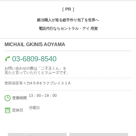
［ PR ］
鍛冶職人が造る総手作り包丁を世界へ
電話代行ならセントラル・アイ 用賀
MICHAIL GKINIS AOYAMA
03-6809-8540
お問い合わせの際は「二子玉くん」を
見たと言っていただくとスムーズです。
世田谷区等々力4-5-9キラクプレイス１A
13：00～19：00
営業時間
月曜日
定休日