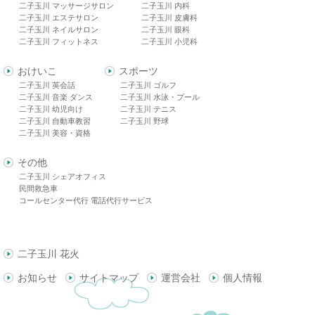
二子玉川 マッサージサロン
二子玉川 内科
二子玉川 エステサロン
二子玉川 皮膚科
二子玉川 ネイルサロン
二子玉川 眼科
二子玉川 フィットネス
二子玉川 小児科
おけいこ
スポーツ
二子玉川 英会話
二子玉川 ゴルフ
二子玉川 音楽 ダンス
二子玉川 水泳・プール
二子玉川 幼児向け
二子玉川 テニス
二子玉川 自動車教習
二子玉川 野球
二子玉川 美容・資格
その他
二子玉川 シェアオフィス
民間救急車
コールセンター代行 電話代行サービス
二子玉川 花火
お知らせ
サイトマップ
運営会社
個人情報