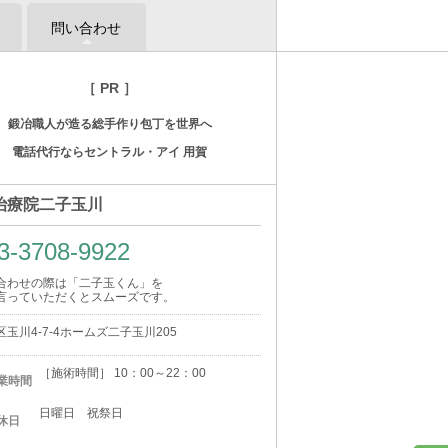
問い合わせ
［ PR ］
鍛冶職人が造る総手作り包丁を世界へ
電話代行ならセントラル・アイ 用賀
治療院二子玉川
3-3708-9922
合わせの際は「二子玉くん」を
言っていただくとスムーズです。
玉川4-7-4ホームズ二子玉川205
［施術時間］ 10：00～22：00
業時間
日曜日 祝祭日
休日