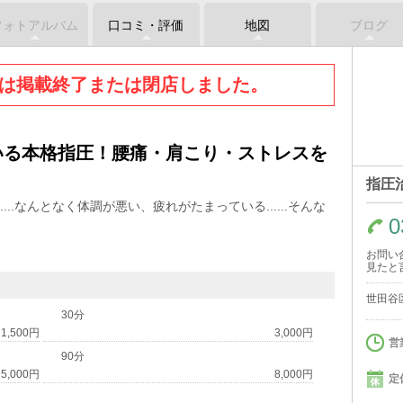
フォトアルバム
口コミ・評価
地図
ブログ
は掲載終了または閉店しました。
いる本格指圧！腰痛・肩こり・ストレスを
指圧
..なんとなく体調が悪い、疲れがたまっている......そんな
0
お問い
見たと
世田谷区
30分
1,500円
3,000円
営
90分
5,000円
8,000円
定