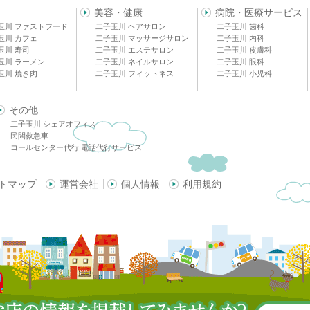
美容・健康
病院・医療サービス
玉川 ファストフード
二子玉川 ヘアサロン
二子玉川 歯科
玉川 カフェ
二子玉川 マッサージサロン
二子玉川 内科
玉川 寿司
二子玉川 エステサロン
二子玉川 皮膚科
玉川 ラーメン
二子玉川 ネイルサロン
二子玉川 眼科
玉川 焼き肉
二子玉川 フィットネス
二子玉川 小児科
その他
二子玉川 シェアオフィス
民間救急車
コールセンター代行 電話代行サービス
トマップ
運営会社
個人情報
利用規約