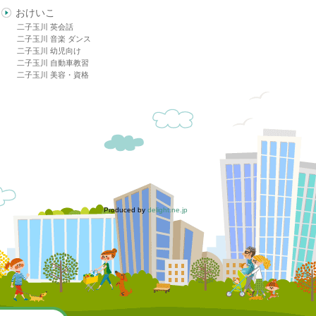
おけいこ
二子玉川 英会話
二子玉川 音楽 ダンス
二子玉川 幼児向け
二子玉川 自動車教習
二子玉川 美容・資格
Produced by
delight.ne.jp