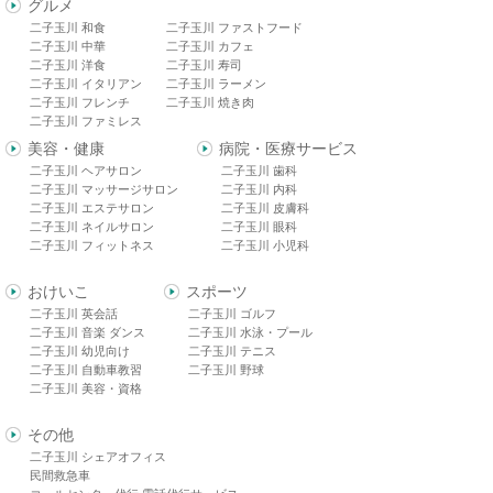
グルメ
二子玉川 和食
二子玉川 ファストフード
二子玉川 中華
二子玉川 カフェ
二子玉川 洋食
二子玉川 寿司
二子玉川 イタリアン
二子玉川 ラーメン
二子玉川 フレンチ
二子玉川 焼き肉
二子玉川 ファミレス
美容・健康
病院・医療サービス
二子玉川 ヘアサロン
二子玉川 歯科
二子玉川 マッサージサロン
二子玉川 内科
二子玉川 エステサロン
二子玉川 皮膚科
二子玉川 ネイルサロン
二子玉川 眼科
二子玉川 フィットネス
二子玉川 小児科
おけいこ
スポーツ
二子玉川 英会話
二子玉川 ゴルフ
二子玉川 音楽 ダンス
二子玉川 水泳・プール
二子玉川 幼児向け
二子玉川 テニス
二子玉川 自動車教習
二子玉川 野球
二子玉川 美容・資格
その他
二子玉川 シェアオフィス
民間救急車