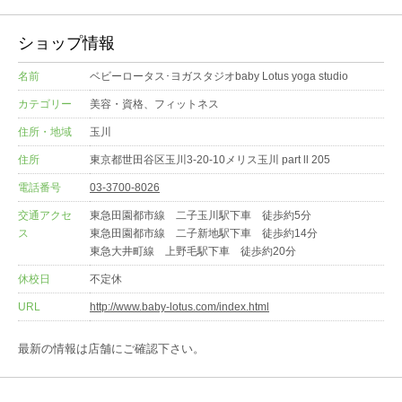
ショップ情報
名前
ベビーロータス･ヨガスタジオbaby Lotus yoga studio
カテゴリー
美容・資格、フィットネス
住所・地域
玉川
住所
東京都世田谷区玉川3-20-10メリス玉川 part ll 205
電話番号
03-3700-8026
交通アクセ
東急田園都市線 二子玉川駅下車 徒歩約5分
ス
東急田園都市線 二子新地駅下車 徒歩約14分
東急大井町線 上野毛駅下車 徒歩約20分
休校日
不定休
URL
http://www.baby-lotus.com/index.html
最新の情報は店舗にご確認下さい。