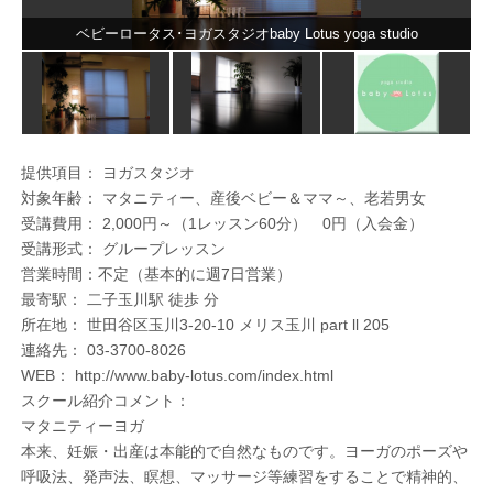
ベビーロータス･ヨガスタジオbaby Lotus yoga studio
提供項目： ヨガスタジオ
対象年齢： マタニティー、産後ベビー＆ママ～、老若男女
受講費用： 2,000円～（1レッスン60分） 0円（入会金）
受講形式： グループレッスン
営業時間：不定（基本的に週7日営業）
最寄駅： 二子玉川駅 徒歩 分
所在地： 世田谷区玉川3-20-10 メリス玉川 part ll 205
連絡先： 03-3700-8026
WEB： http://www.baby-lotus.com/index.html
スクール紹介コメント：
マタニティーヨガ
本来、妊娠・出産は本能的で自然なものです。ヨーガのポーズや
呼吸法、発声法、瞑想、マッサージ等練習をすることで精神的、