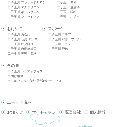
二子玉川 マッサージサロン
二子玉川 内科
二子玉川 エステサロン
二子玉川 皮膚科
二子玉川 ネイルサロン
二子玉川 眼科
二子玉川 フィットネス
二子玉川 小児科
おけいこ
スポーツ
二子玉川 英会話
二子玉川 ゴルフ
二子玉川 音楽 ダンス
二子玉川 水泳・プール
二子玉川 幼児向け
二子玉川 テニス
二子玉川 自動車教習
二子玉川 野球
二子玉川 美容・資格
その他
二子玉川 シェアオフィス
民間救急車
コールセンター代行 電話代行サービス
二子玉川 花火
お知らせ
サイトマップ
運営会社
個人情報