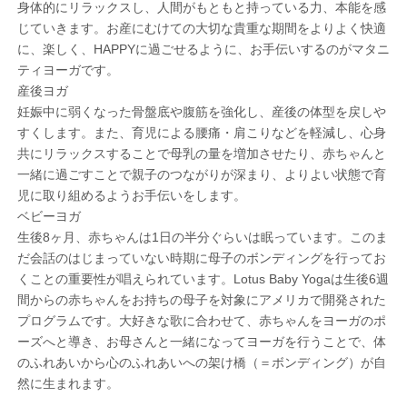
身体的にリラックスし、人間がもともと持っている力、本能を感
じていきます。お産にむけての大切な貴重な期間をよりよく快適
に、楽しく、HAPPYに過ごせるように、お手伝いするのがマタニ
ティヨーガです。
産後ヨガ
妊娠中に弱くなった骨盤底や腹筋を強化し、産後の体型を戻しや
すくします。また、育児による腰痛・肩こりなどを軽減し、心身
共にリラックスすることで母乳の量を増加させたり、赤ちゃんと
一緒に過ごすことで親子のつながりが深まり、よりよい状態で育
児に取り組めるようお手伝いをします。
ベビーヨガ
生後8ヶ月、赤ちゃんは1日の半分ぐらいは眠っています。このま
だ会話のはじまっていない時期に母子のボンディングを行ってお
くことの重要性が唱えられています。Lotus Baby Yogaは生後6週
間からの赤ちゃんをお持ちの母子を対象にアメリカで開発された
プログラムです。大好きな歌に合わせて、赤ちゃんをヨーガのポ
ーズへと導き、お母さんと一緒になってヨーガを行うことで、体
のふれあいから心のふれあいへの架け橋（＝ボンディング）が自
然に生まれます。