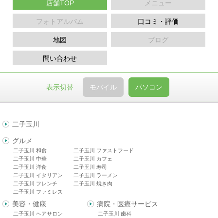
店舗TOP
メニュー
フォトアルバム
口コミ・評価
地図
ブログ
問い合わせ
表示切替
モバイル
パソコン
二子玉川
グルメ
二子玉川 和食
二子玉川 ファストフード
二子玉川 中華
二子玉川 カフェ
二子玉川 洋食
二子玉川 寿司
二子玉川 イタリアン
二子玉川 ラーメン
二子玉川 フレンチ
二子玉川 焼き肉
二子玉川 ファミレス
美容・健康
病院・医療サービス
二子玉川 ヘアサロン
二子玉川 歯科