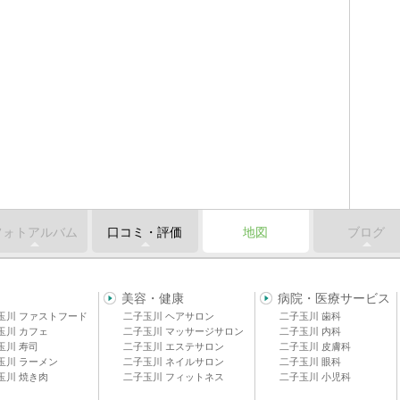
フォトアルバム
口コミ・評価
地図
ブログ
美容・健康
病院・医療サービス
玉川 ファストフード
二子玉川 ヘアサロン
二子玉川 歯科
玉川 カフェ
二子玉川 マッサージサロン
二子玉川 内科
玉川 寿司
二子玉川 エステサロン
二子玉川 皮膚科
玉川 ラーメン
二子玉川 ネイルサロン
二子玉川 眼科
玉川 焼き肉
二子玉川 フィットネス
二子玉川 小児科