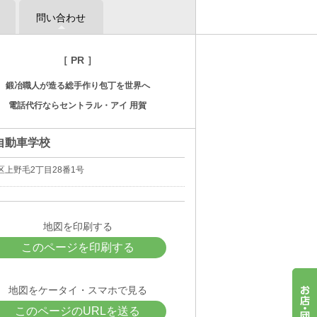
問い合わせ
［ PR ］
鍛冶職人が造る総手作り包丁を世界へ
電話代行ならセントラル・アイ 用賀
自動車学校
区上野毛2丁目28番1号
地図を印刷する
このページを印刷する
地図をケータイ・スマホで見る
このページのURLを送る