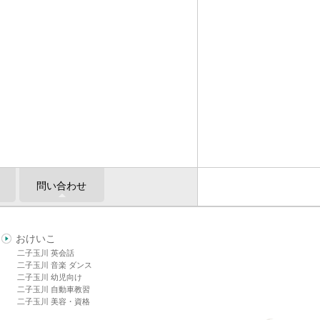
問い合わせ
おけいこ
二子玉川 英会話
二子玉川 音楽 ダンス
二子玉川 幼児向け
二子玉川 自動車教習
二子玉川 美容・資格