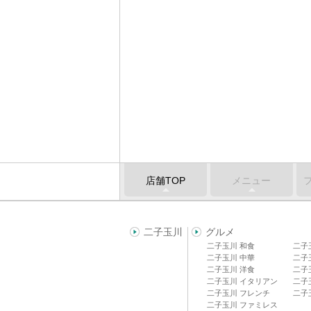
店舗TOP
メニュー
二子玉川
グルメ
二子玉川 和食
二子
二子玉川 中華
二子
二子玉川 洋食
二子
二子玉川 イタリアン
二子
二子玉川 フレンチ
二子
二子玉川 ファミレス