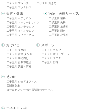
二子玉川 フレンチ
二子玉川 焼き肉
二子玉川 ファミレス
美容・健康
病院・医療サービス
二子玉川 ヘアサロン
二子玉川 歯科
二子玉川 マッサージサロン
二子玉川 内科
二子玉川 エステサロン
二子玉川 皮膚科
二子玉川 ネイルサロン
二子玉川 眼科
二子玉川 フィットネス
二子玉川 小児科
おけいこ
スポーツ
二子玉川 英会話
二子玉川 ゴルフ
二子玉川 音楽 ダンス
二子玉川 水泳・プール
二子玉川 幼児向け
二子玉川 テニス
二子玉川 自動車教習
二子玉川 野球
二子玉川 美容・資格
その他
二子玉川 シェアオフィス
民間救急車
コールセンター代行 電話代行サービス
二子玉川 花火