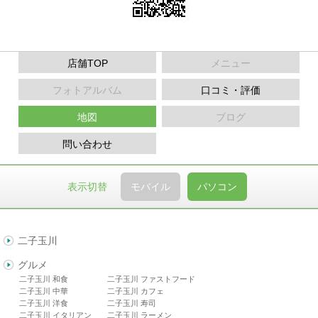
店舗TOP
メニュー
フォトアルバム
口コミ・評価
地図
ブログ
問い合わせ
表示切替
モバイル
パソコン
二子玉川
グルメ
二子玉川 和食
二子玉川 ファストフード
二子玉川 中華
二子玉川 カフェ
二子玉川 洋食
二子玉川 寿司
二子玉川 イタリアン
二子玉川 ラーメン