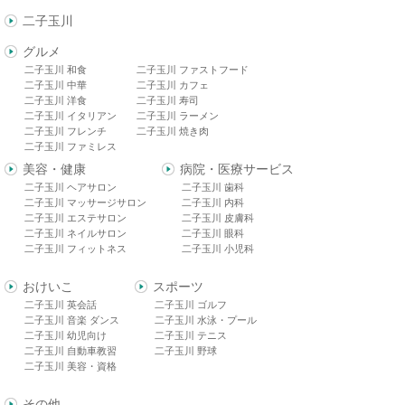
二子玉川
グルメ
二子玉川 和食
二子玉川 ファストフード
二子玉川 中華
二子玉川 カフェ
二子玉川 洋食
二子玉川 寿司
二子玉川 イタリアン
二子玉川 ラーメン
二子玉川 フレンチ
二子玉川 焼き肉
二子玉川 ファミレス
美容・健康
病院・医療サービス
二子玉川 ヘアサロン
二子玉川 歯科
二子玉川 マッサージサロン
二子玉川 内科
二子玉川 エステサロン
二子玉川 皮膚科
二子玉川 ネイルサロン
二子玉川 眼科
二子玉川 フィットネス
二子玉川 小児科
おけいこ
スポーツ
二子玉川 英会話
二子玉川 ゴルフ
二子玉川 音楽 ダンス
二子玉川 水泳・プール
二子玉川 幼児向け
二子玉川 テニス
二子玉川 自動車教習
二子玉川 野球
二子玉川 美容・資格
その他