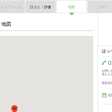
フォトアルバム
口コミ・評価
地図
ブログ
地図
ほっ
0
お問い
見たと
世田谷区
定