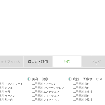
フォトアルバム
口コミ・評価
地図
ブログ
美容・健康
病院・医療サービス
玉川 ファストフード
二子玉川 ヘアサロン
二子玉川 歯科
玉川 カフェ
二子玉川 マッサージサロン
二子玉川 内科
玉川 寿司
二子玉川 エステサロン
二子玉川 皮膚科
玉川 ラーメン
二子玉川 ネイルサロン
二子玉川 眼科
玉川 焼き肉
二子玉川 フィットネス
二子玉川 小児科