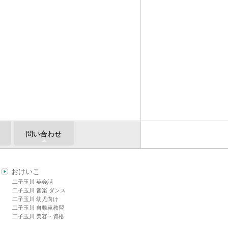
問い合わせ
おけいこ
二子玉川 英会話
二子玉川 音楽 ダンス
二子玉川 幼児向け
二子玉川 自動車教習
二子玉川 美容・資格