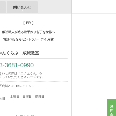
問い合わせ
［ PR ］
鍛冶職人が造る総手作り包丁を世界へ
電話代行ならセントラル・アイ 用賀
ぺんくらぶ 成城教室
3-3681-0990
合わせの際は「二子玉くん」を
言っていただくとスムーズです。
成城2-33-15レイモンド
土曜日 日曜日 祝祭日
休日