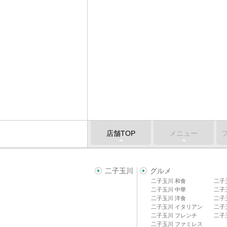
店舗TOP
メニュー
二子玉川
グルメ
二子玉川 和食
二子
二子玉川 中華
二子
二子玉川 洋食
二子
二子玉川 イタリアン
二子
二子玉川 フレンチ
二子
二子玉川 ファミレス