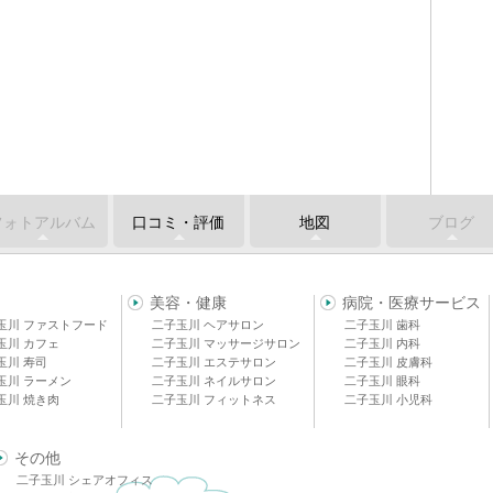
フォトアルバム
口コミ・評価
地図
ブログ
美容・健康
病院・医療サービス
玉川 ファストフード
二子玉川 ヘアサロン
二子玉川 歯科
玉川 カフェ
二子玉川 マッサージサロン
二子玉川 内科
玉川 寿司
二子玉川 エステサロン
二子玉川 皮膚科
玉川 ラーメン
二子玉川 ネイルサロン
二子玉川 眼科
玉川 焼き肉
二子玉川 フィットネス
二子玉川 小児科
その他
二子玉川 シェアオフィス