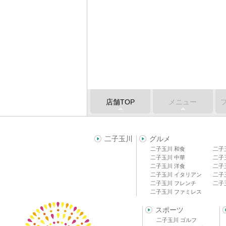
店舗TOP
メニュー
二子玉川
グルメ
二子玉川 和食
二子
二子玉川 中華
二子
二子玉川 洋食
二子
二子玉川 イタリアン
二子
二子玉川 フレンチ
二子
二子玉川 ファミレス
スポーツ
二子玉川 ゴルフ