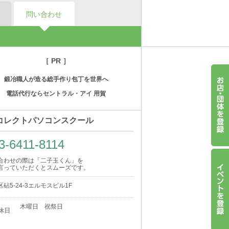
問い合わせ
［ PR ］
鍛冶職人が造る総手作り包丁を世界へ
電話代行ならセントラル・アイ 用賀
コレクトパソコンスクール
3-6411-8114
合わせの際は「二子玉くん」を
言っていただくとスムーズです。
砧5-24-3エルモスビル1F
木曜日 祝祭日
休日