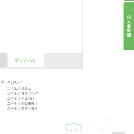
問い合わせ
おけいこ
二子玉川 英会話
二子玉川 音楽 ダンス
二子玉川 幼児向け
二子玉川 自動車教習
二子玉川 美容・資格