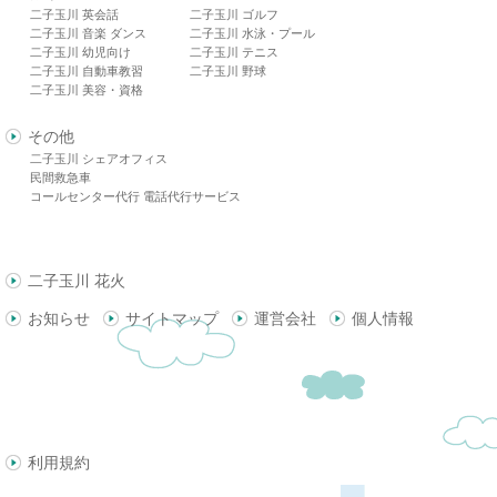
二子玉川 英会話
二子玉川 ゴルフ
二子玉川 音楽 ダンス
二子玉川 水泳・プール
二子玉川 幼児向け
二子玉川 テニス
二子玉川 自動車教習
二子玉川 野球
二子玉川 美容・資格
その他
二子玉川 シェアオフィス
民間救急車
コールセンター代行 電話代行サービス
二子玉川 花火
お知らせ
サイトマップ
運営会社
個人情報
利用規約