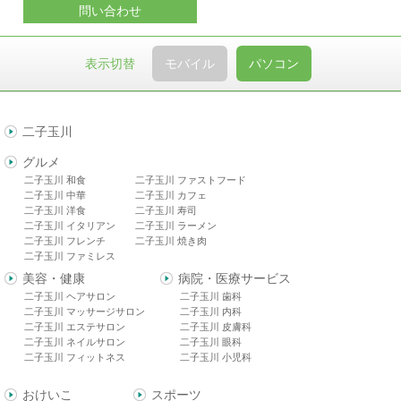
問い合わせ
表示切替
モバイル
パソコン
二子玉川
グルメ
二子玉川 和食
二子玉川 ファストフード
二子玉川 中華
二子玉川 カフェ
二子玉川 洋食
二子玉川 寿司
二子玉川 イタリアン
二子玉川 ラーメン
二子玉川 フレンチ
二子玉川 焼き肉
二子玉川 ファミレス
美容・健康
病院・医療サービス
二子玉川 ヘアサロン
二子玉川 歯科
二子玉川 マッサージサロン
二子玉川 内科
二子玉川 エステサロン
二子玉川 皮膚科
二子玉川 ネイルサロン
二子玉川 眼科
二子玉川 フィットネス
二子玉川 小児科
おけいこ
スポーツ