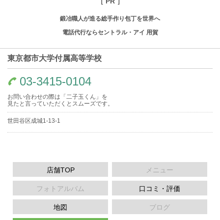
［ PR ］
鍛冶職人が造る総手作り包丁を世界へ
電話代行ならセントラル・アイ 用賀
東京都市大学付属高等学校
03-3415-0104
お問い合わせの際は「二子玉くん」を
見たと言っていただくとスムーズです。
世田谷区成城1-13-1
店舗TOP
メニュー
フォトアルバム
口コミ・評価
地図
ブログ