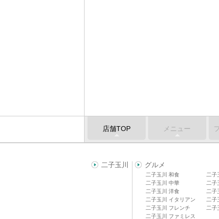
店舗TOP
メニュー
二子玉川
グルメ
二子玉川 和食
二子
二子玉川 中華
二子
二子玉川 洋食
二子
二子玉川 イタリアン
二子
二子玉川 フレンチ
二子
二子玉川 ファミレス