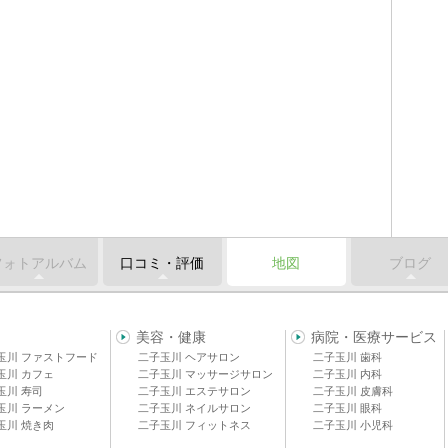
フォトアルバム
口コミ・評価
地図
ブログ
美容・健康
病院・医療サービス
玉川 ファストフード
二子玉川 ヘアサロン
二子玉川 歯科
玉川 カフェ
二子玉川 マッサージサロン
二子玉川 内科
玉川 寿司
二子玉川 エステサロン
二子玉川 皮膚科
玉川 ラーメン
二子玉川 ネイルサロン
二子玉川 眼科
玉川 焼き肉
二子玉川 フィットネス
二子玉川 小児科