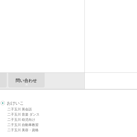
問い合わせ
おけいこ
二子玉川 英会話
二子玉川 音楽 ダンス
二子玉川 幼児向け
二子玉川 自動車教習
二子玉川 美容・資格