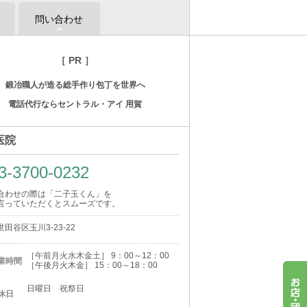
問い合わせ
［ PR ］
鍛冶職人が造る総手作り包丁を世界へ
電話代行ならセントラル・アイ 用賀
医院
3-3700-0232
合わせの際は「二子玉くん」を
言っていただくとスムーズです。
田谷区玉川3-23-22
［午前月火水木金土］ 9：00～12：00
業時間
［午後月火木金］ 15：00～18：00
日曜日 祝祭日
休日