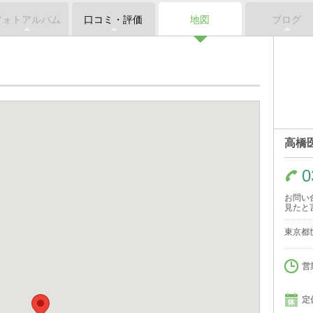
フォトアルバム
口コミ・評価
地図
ブログ
高橋
0
お問い
見たと
東京都世
営
定