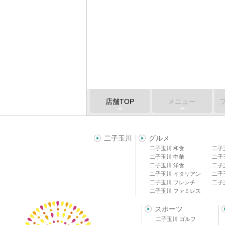
店舗TOP
メニュー
二子玉川
グルメ
二子玉川 和食
二子
二子玉川 中華
二子
二子玉川 洋食
二子
二子玉川 イタリアン
二子
二子玉川 フレンチ
二子
二子玉川 ファミレス
スポーツ
二子玉川 ゴルフ