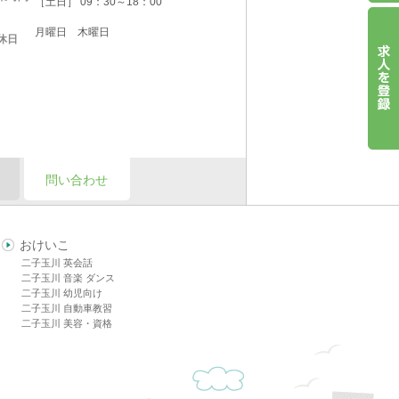
［土日］ 09：30～18：00
月曜日 木曜日
休日
問い合わせ
おけいこ
二子玉川 英会話
二子玉川 音楽 ダンス
二子玉川 幼児向け
二子玉川 自動車教習
二子玉川 美容・資格