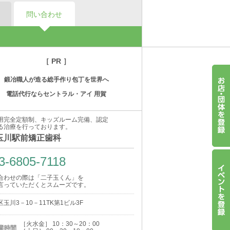
問い合わせ
［ PR ］
鍛冶職人が造る総手作り包丁を世界へ
電話代行ならセントラル・アイ 用賀
用完全定額制、キッズルーム完備、認定
る治療を行っております。
玉川駅前矯正歯科
3-6805-7118
合わせの際は「二子玉くん」を
言っていただくとスムーズです。
玉川3－10－11TK第1ビル3F
［火水金］ 10：30～20：00
業時間