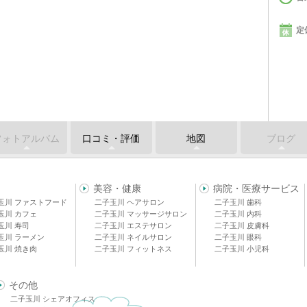
定
フォトアルバム
口コミ・評価
地図
ブログ
美容・健康
病院・医療サービス
玉川 ファストフード
二子玉川 ヘアサロン
二子玉川 歯科
玉川 カフェ
二子玉川 マッサージサロン
二子玉川 内科
玉川 寿司
二子玉川 エステサロン
二子玉川 皮膚科
玉川 ラーメン
二子玉川 ネイルサロン
二子玉川 眼科
玉川 焼き肉
二子玉川 フィットネス
二子玉川 小児科
その他
二子玉川 シェアオフィス