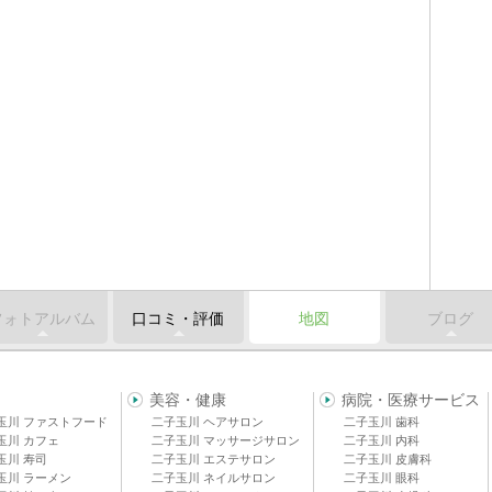
フォトアルバム
口コミ・評価
地図
ブログ
美容・健康
病院・医療サービス
玉川 ファストフード
二子玉川 ヘアサロン
二子玉川 歯科
玉川 カフェ
二子玉川 マッサージサロン
二子玉川 内科
玉川 寿司
二子玉川 エステサロン
二子玉川 皮膚科
玉川 ラーメン
二子玉川 ネイルサロン
二子玉川 眼科