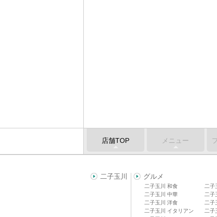
店舗TOP
メニュー
二子玉川
グルメ
二子玉川 和食
二子
二子玉川 中華
二子
二子玉川 洋食
二子
二子玉川 イタリアン
二子