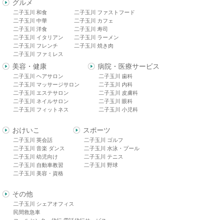
グルメ
二子玉川 和食
二子玉川 ファストフード
二子玉川 中華
二子玉川 カフェ
二子玉川 洋食
二子玉川 寿司
二子玉川 イタリアン
二子玉川 ラーメン
二子玉川 フレンチ
二子玉川 焼き肉
二子玉川 ファミレス
美容・健康
病院・医療サービス
二子玉川 ヘアサロン
二子玉川 歯科
二子玉川 マッサージサロン
二子玉川 内科
二子玉川 エステサロン
二子玉川 皮膚科
二子玉川 ネイルサロン
二子玉川 眼科
二子玉川 フィットネス
二子玉川 小児科
おけいこ
スポーツ
二子玉川 英会話
二子玉川 ゴルフ
二子玉川 音楽 ダンス
二子玉川 水泳・プール
二子玉川 幼児向け
二子玉川 テニス
二子玉川 自動車教習
二子玉川 野球
二子玉川 美容・資格
その他
二子玉川 シェアオフィス
民間救急車