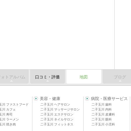
フォトアルバム
口コミ・評価
地図
ブログ
美容・健康
病院・医療サービス
玉川 ファストフード
二子玉川 ヘアサロン
二子玉川 歯科
玉川 カフェ
二子玉川 マッサージサロン
二子玉川 内科
玉川 寿司
二子玉川 エステサロン
二子玉川 皮膚科
玉川 ラーメン
二子玉川 ネイルサロン
二子玉川 眼科
玉川 焼き肉
二子玉川 フィットネス
二子玉川 小児科