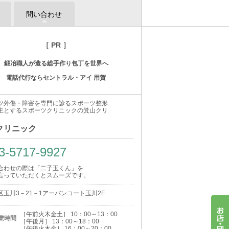
問い合わせ
［ PR ］
鍛冶職人が造る総手作り包丁を世界へ
電話代行ならセントラル・アイ 用賀
ツ外傷・障害を専門に診るスポーツ整形
主とするスポーツクリニックの箕山クリ
クリニック
3-5717-9927
合わせの際は「二子玉くん」を
言っていただくとスムーズです。
区玉川3－21－1アーバンコート玉川2F
［午前火木金土］ 10：00～13：00
業時間
［午後月］ 13：00～18：00
［午後火木金］ 16：00～20：00