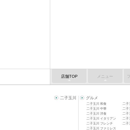
店舗TOP
メニュー
二子玉川
グルメ
二子玉川 和食
二子
二子玉川 中華
二子
二子玉川 洋食
二子
二子玉川 イタリアン
二子
二子玉川 フレンチ
二子
二子玉川 ファミレス