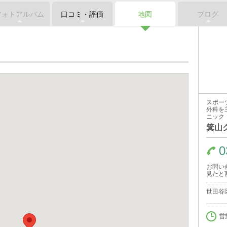
フォトアルバム
口コミ・評価
地図
ブログ
スポー
外科を
ニック
箕山
0
お問い
見たと
世田谷
営