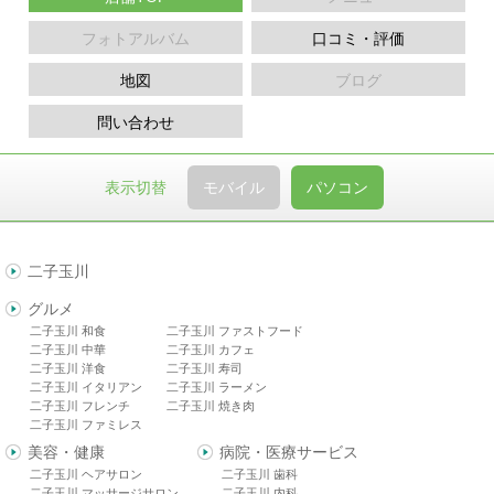
フォトアルバム
口コミ・評価
地図
ブログ
問い合わせ
表示切替
モバイル
パソコン
二子玉川
グルメ
二子玉川 和食
二子玉川 ファストフード
二子玉川 中華
二子玉川 カフェ
二子玉川 洋食
二子玉川 寿司
二子玉川 イタリアン
二子玉川 ラーメン
二子玉川 フレンチ
二子玉川 焼き肉
二子玉川 ファミレス
美容・健康
病院・医療サービス
二子玉川 ヘアサロン
二子玉川 歯科
二子玉川 マッサージサロン
二子玉川 内科