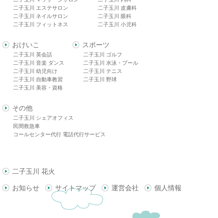
二子玉川 エステサロン
二子玉川 皮膚科
二子玉川 ネイルサロン
二子玉川 眼科
二子玉川 フィットネス
二子玉川 小児科
おけいこ
スポーツ
二子玉川 英会話
二子玉川 ゴルフ
二子玉川 音楽 ダンス
二子玉川 水泳・プール
二子玉川 幼児向け
二子玉川 テニス
二子玉川 自動車教習
二子玉川 野球
二子玉川 美容・資格
その他
二子玉川 シェアオフィス
民間救急車
コールセンター代行 電話代行サービス
二子玉川 花火
お知らせ
サイトマップ
運営会社
個人情報