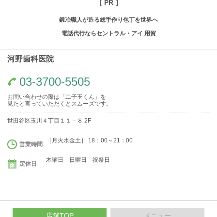
［ PR ］
鍛冶職人が造る総手作り包丁を世界へ
電話代行ならセントラル・アイ 用賀
河野歯科医院
03-3700-5505
お問い合わせの際は「二子玉くん」を
見たと言っていただくとスムーズです。
世田谷区玉川４丁目１１－８ 2F
［月火水金土］ 18：00～21：00
営業時間
木曜日 日曜日 祝祭日
定休日
店舗TOP
メニュー