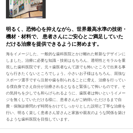
明るく、恐怖心を抑えながら、世界最高水準の技術・
機材・材料で、 患者さんにご安心とご満足していた
だける治療を提供できるように努めます。
海をイメージした、一般的な歯科医院とかけ離れた斬新なデザインに
しました。治療に必要な知識・技術はもちろん、透明性とモラルを重
視した歯科医院です。元々歯医者なんて誰でも怖いところで出来る事
なら行きたくないところでしょう。小さいお子様はもちろん、屈強な
スポーツ選手ですら注射や歯を削られることに脅え、治療を行ってい
る僕自身でさえ自分が治療されるとなると緊張して怖いものです。そ
の気持ちを少しでも和らげられるように、歯医者は怖いというイメー
ジを無くしていただける様に、患者さんがご納得いただけるまで自
費・保険診療問わず時間をかけてしっかりとした説明と丁寧な治療を
行い、明るく楽しく患者さん皆さんと家族や親友のような関係を築け
るような歯科医院を目指しています。