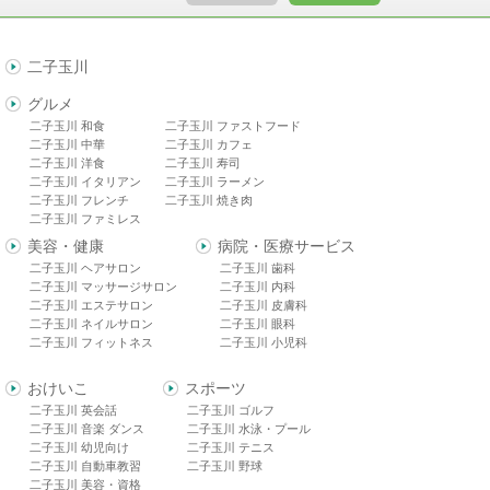
二子玉川
グルメ
二子玉川 和食
二子玉川 ファストフード
二子玉川 中華
二子玉川 カフェ
二子玉川 洋食
二子玉川 寿司
二子玉川 イタリアン
二子玉川 ラーメン
二子玉川 フレンチ
二子玉川 焼き肉
二子玉川 ファミレス
美容・健康
病院・医療サービス
二子玉川 ヘアサロン
二子玉川 歯科
二子玉川 マッサージサロン
二子玉川 内科
二子玉川 エステサロン
二子玉川 皮膚科
二子玉川 ネイルサロン
二子玉川 眼科
二子玉川 フィットネス
二子玉川 小児科
おけいこ
スポーツ
二子玉川 英会話
二子玉川 ゴルフ
二子玉川 音楽 ダンス
二子玉川 水泳・プール
二子玉川 幼児向け
二子玉川 テニス
二子玉川 自動車教習
二子玉川 野球
二子玉川 美容・資格