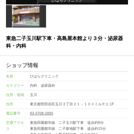
ひはらクリニック
東急二子玉川駅下車・高島屋本館より３分・泌尿器
科・内科
ショップ情報
名前
ひはらクリニック
カテゴリー
内科、泌尿器科
住所・地域
玉川
住所
東京都世田谷区玉川３丁目２１－１０ドミルチエ 1F
電話番号
03-3708-2005
交通アクセ
東急田園都市線 二子玉川駅下車 徒歩約8分
ス
東急田園都市線 二子新地駅下車 徒歩約15分