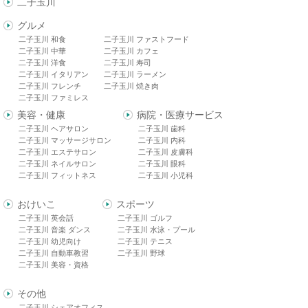
二子玉川
グルメ
二子玉川 和食
二子玉川 ファストフード
二子玉川 中華
二子玉川 カフェ
二子玉川 洋食
二子玉川 寿司
二子玉川 イタリアン
二子玉川 ラーメン
二子玉川 フレンチ
二子玉川 焼き肉
二子玉川 ファミレス
美容・健康
病院・医療サービス
二子玉川 ヘアサロン
二子玉川 歯科
二子玉川 マッサージサロン
二子玉川 内科
二子玉川 エステサロン
二子玉川 皮膚科
二子玉川 ネイルサロン
二子玉川 眼科
二子玉川 フィットネス
二子玉川 小児科
おけいこ
スポーツ
二子玉川 英会話
二子玉川 ゴルフ
二子玉川 音楽 ダンス
二子玉川 水泳・プール
二子玉川 幼児向け
二子玉川 テニス
二子玉川 自動車教習
二子玉川 野球
二子玉川 美容・資格
その他
二子玉川 シェアオフィス