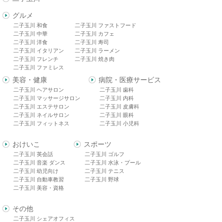
グルメ
二子玉川 和食
二子玉川 ファストフード
二子玉川 中華
二子玉川 カフェ
二子玉川 洋食
二子玉川 寿司
二子玉川 イタリアン
二子玉川 ラーメン
二子玉川 フレンチ
二子玉川 焼き肉
二子玉川 ファミレス
美容・健康
病院・医療サービス
二子玉川 ヘアサロン
二子玉川 歯科
二子玉川 マッサージサロン
二子玉川 内科
二子玉川 エステサロン
二子玉川 皮膚科
二子玉川 ネイルサロン
二子玉川 眼科
二子玉川 フィットネス
二子玉川 小児科
おけいこ
スポーツ
二子玉川 英会話
二子玉川 ゴルフ
二子玉川 音楽 ダンス
二子玉川 水泳・プール
二子玉川 幼児向け
二子玉川 テニス
二子玉川 自動車教習
二子玉川 野球
二子玉川 美容・資格
その他
二子玉川 シェアオフィス