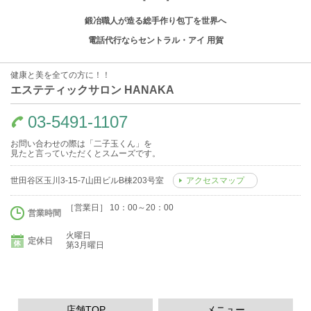
鍛冶職人が造る総手作り包丁を世界へ
電話代行ならセントラル・アイ 用賀
健康と美を全ての方に！！
エステティックサロン HANAKA
03-5491-1107
お問い合わせの際は「二子玉くん」を
見たと言っていただくとスムーズです。
世田谷区玉川3-15-7山田ビルB棟203号室
アクセスマップ
［営業日］ 10：00～20：00
営業時間
火曜日
定休日
第3月曜日
店舗TOP
メニュー