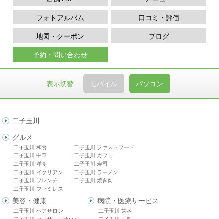
フォトアルバム
口コミ・評価
地図・クーポン
ブログ
予約・問い合わせ
表示切替
モバイル
パソコン
二子玉川
グルメ
二子玉川 和食
二子玉川 ファストフード
二子玉川 中華
二子玉川 カフェ
二子玉川 洋食
二子玉川 寿司
二子玉川 イタリアン
二子玉川 ラーメン
二子玉川 フレンチ
二子玉川 焼き肉
二子玉川 ファミレス
美容・健康
病院・医療サービス
二子玉川 ヘアサロン
二子玉川 歯科
二子玉川 マッサージサロン
二子玉川 内科