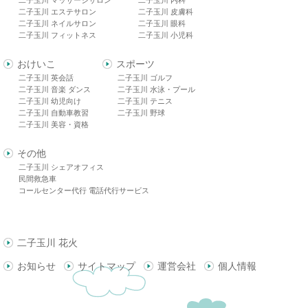
二子玉川 エステサロン
二子玉川 皮膚科
二子玉川 ネイルサロン
二子玉川 眼科
二子玉川 フィットネス
二子玉川 小児科
おけいこ
スポーツ
二子玉川 英会話
二子玉川 ゴルフ
二子玉川 音楽 ダンス
二子玉川 水泳・プール
二子玉川 幼児向け
二子玉川 テニス
二子玉川 自動車教習
二子玉川 野球
二子玉川 美容・資格
その他
二子玉川 シェアオフィス
民間救急車
コールセンター代行 電話代行サービス
二子玉川 花火
お知らせ
サイトマップ
運営会社
個人情報