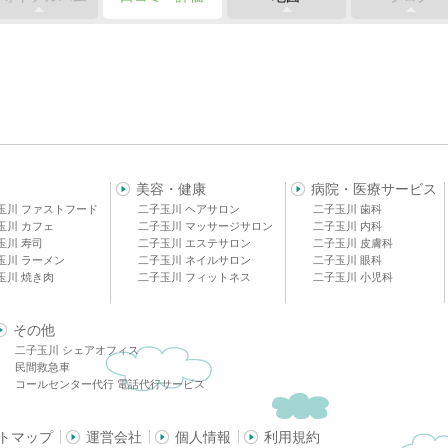
美容・健康
病院・医療サービス
玉川 ファストフード
二子玉川 ヘアサロン
二子玉川 歯科
玉川 カフェ
二子玉川 マッサージサロン
二子玉川 内科
玉川 寿司
二子玉川 エステサロン
二子玉川 皮膚科
玉川 ラーメン
二子玉川 ネイルサロン
二子玉川 眼科
玉川 焼き肉
二子玉川 フィットネス
二子玉川 小児科
その他
二子玉川 シェアオフィス
民間救急車
コールセンター代行 電話代行サービス
トマップ
運営会社
個人情報
利用規約