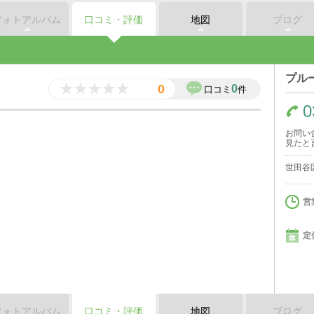
フォトアルバム
口コミ・評価
地図
ブログ
プル
0
0
口コミ
件
0
お問い
見たと
世田谷区
営
定
フォトアルバム
口コミ・評価
地図
ブログ