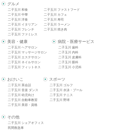
グルメ
二子玉川 和食
二子玉川 ファストフード
二子玉川 中華
二子玉川 カフェ
二子玉川 洋食
二子玉川 寿司
二子玉川 イタリアン
二子玉川 ラーメン
二子玉川 フレンチ
二子玉川 焼き肉
二子玉川 ファミレス
美容・健康
病院・医療サービス
二子玉川 ヘアサロン
二子玉川 歯科
二子玉川 マッサージサロン
二子玉川 内科
二子玉川 エステサロン
二子玉川 皮膚科
二子玉川 ネイルサロン
二子玉川 眼科
二子玉川 フィットネス
二子玉川 小児科
おけいこ
スポーツ
二子玉川 英会話
二子玉川 ゴルフ
二子玉川 音楽 ダンス
二子玉川 水泳・プール
二子玉川 幼児向け
二子玉川 テニス
二子玉川 自動車教習
二子玉川 野球
二子玉川 美容・資格
その他
二子玉川 シェアオフィス
民間救急車