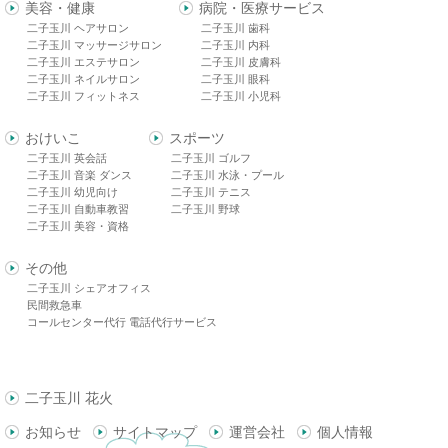
美容・健康
病院・医療サービス
二子玉川 ヘアサロン
二子玉川 歯科
二子玉川 マッサージサロン
二子玉川 内科
二子玉川 エステサロン
二子玉川 皮膚科
二子玉川 ネイルサロン
二子玉川 眼科
二子玉川 フィットネス
二子玉川 小児科
おけいこ
スポーツ
二子玉川 英会話
二子玉川 ゴルフ
二子玉川 音楽 ダンス
二子玉川 水泳・プール
二子玉川 幼児向け
二子玉川 テニス
二子玉川 自動車教習
二子玉川 野球
二子玉川 美容・資格
その他
二子玉川 シェアオフィス
民間救急車
コールセンター代行 電話代行サービス
二子玉川 花火
お知らせ
サイトマップ
運営会社
個人情報