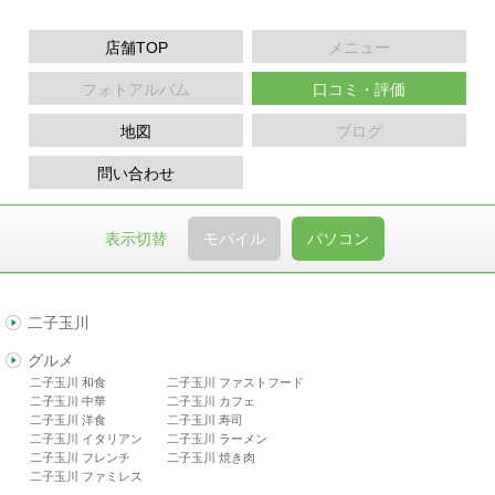
店舗TOP
メニュー
フォトアルバム
口コミ・評価
地図
ブログ
問い合わせ
表示切替
モバイル
パソコン
二子玉川
グルメ
二子玉川 和食
二子玉川 ファストフード
二子玉川 中華
二子玉川 カフェ
二子玉川 洋食
二子玉川 寿司
二子玉川 イタリアン
二子玉川 ラーメン
二子玉川 フレンチ
二子玉川 焼き肉
二子玉川 ファミレス