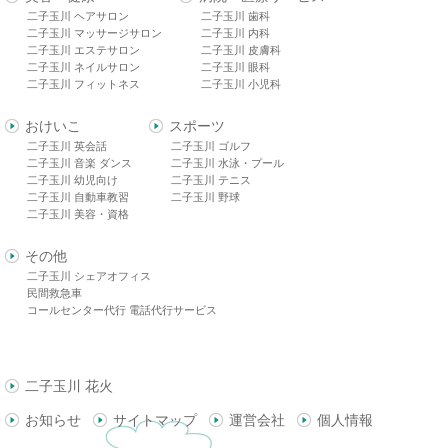
二子玉川 ヘアサロン
二子玉川 歯科
二子玉川 マッサージサロン
二子玉川 内科
二子玉川 エステサロン
二子玉川 皮膚科
二子玉川 ネイルサロン
二子玉川 眼科
二子玉川 フィットネス
二子玉川 小児科
おけいこ
スポーツ
二子玉川 英会話
二子玉川 ゴルフ
二子玉川 音楽 ダンス
二子玉川 水泳・プール
二子玉川 幼児向け
二子玉川 テニス
二子玉川 自動車教習
二子玉川 野球
二子玉川 美容・資格
その他
二子玉川 シェアオフィス
民間救急車
コールセンター代行 電話代行サービス
二子玉川 花火
お知らせ
サイトマップ
運営会社
個人情報