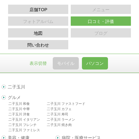
店舗TOP
メニュー
フォトアルバム
口コミ・評価
地図
ブログ
問い合わせ
表示切替
モバイル
パソコン
二子玉川
グルメ
二子玉川 和食
二子玉川 ファストフード
二子玉川 中華
二子玉川 カフェ
二子玉川 洋食
二子玉川 寿司
二子玉川 イタリアン
二子玉川 ラーメン
二子玉川 フレンチ
二子玉川 焼き肉
二子玉川 ファミレス
美容・健康
病院・医療サービス