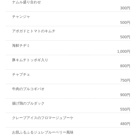
ナムル盛り合わせ
300円
チャンジャ
500円
アボガドとトマトのキムチ
500円
海鮮チヂミ
1,000円
豚キムチトッポギ入り
800円
チャプチェ
750円
牛肉のプルコギパオ
900円
揚げ鶏のブルダック
550円
クレープアイスのフロマージュブーケ
480円
お肌ふるふるジュレブルーベリー風味