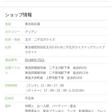
ショップ情報
名前
東京純豆腐
カテゴリー
アジアン
住所・地域
玉川 二子玉川ライズ
住所
東京都世田谷区玉川2-23-16二子玉川ライズドッグウッドプ
ラザ７Ｆ
電話番号
03-6805-7521
交通アクセ
東急田園都市線 二子玉川駅下車 徒歩約2分
ス
東急田園都市線 二子新地駅下車 徒歩約11分
東急大井町線 上野毛駅下車 徒歩約13分
営業時間
［ランチ］ 11：00～17：00
［ディナー］ 17：00～22：00（L.O.21:00）
定休日
不定休
条件
仲間と お一人様 パーティー・宴会
禁煙席あり 宴会プランあり ランチ 駐車場あり クレジ