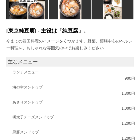
[東京純豆腐] - 主役は「純豆腐」。
今までの韓国料理のイメージをくつがえす、野菜、薬膳中心のヘルシ
ー料理を、おしゃれな雰囲気の中でお楽しみください
主なメニュー
ランチメニュー
900円
海の幸スンドゥブ
1,300円
あさりスンドゥブ
1,000円
明太子チーズスンドゥブ
1,200円
黒豚スンドゥブ
1,200円