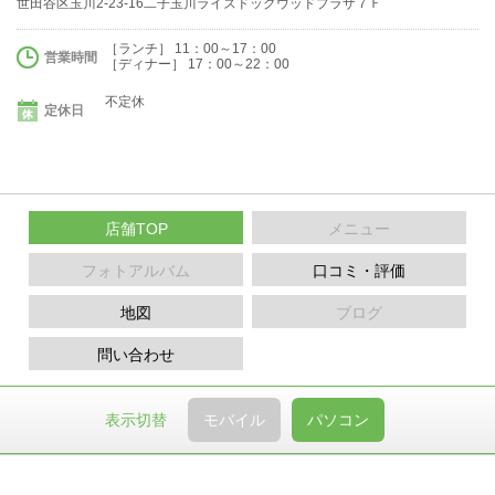
世田谷区玉川2-23-16二子玉川ライズドッグウッドプラザ７Ｆ
［ランチ］ 11：00～17：00
営業時間
［ディナー］ 17：00～22：00
不定休
定休日
店舗TOP
メニュー
フォトアルバム
口コミ・評価
地図
ブログ
問い合わせ
表示切替
モバイル
パソコン