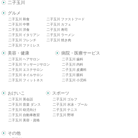
二子玉川
グルメ
二子玉川 和食
二子玉川 ファストフード
二子玉川 中華
二子玉川 カフェ
二子玉川 洋食
二子玉川 寿司
二子玉川 イタリアン
二子玉川 ラーメン
二子玉川 フレンチ
二子玉川 焼き肉
二子玉川 ファミレス
美容・健康
病院・医療サービス
二子玉川 ヘアサロン
二子玉川 歯科
二子玉川 マッサージサロン
二子玉川 内科
二子玉川 エステサロン
二子玉川 皮膚科
二子玉川 ネイルサロン
二子玉川 眼科
二子玉川 フィットネス
二子玉川 小児科
おけいこ
スポーツ
二子玉川 英会話
二子玉川 ゴルフ
二子玉川 音楽 ダンス
二子玉川 水泳・プール
二子玉川 幼児向け
二子玉川 テニス
二子玉川 自動車教習
二子玉川 野球
二子玉川 美容・資格
その他