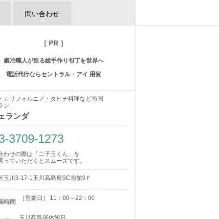
問い合わせ
［ PR ］
鍛冶職人が造る総手作り包丁を世界へ
電話代行ならセントラル・アイ 用賀
・カリフォルニア・タヒチ料理など南国
ラン
ヴェランダ
3-3709-1273
合わせの際は「二子玉くん」を
言っていただくとスムーズです。
玉川3-17-1玉川高島屋SC南館9Ｆ
［営業日］ 11：00～22：00
業時間
玉川高島屋休館日