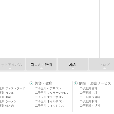
フォトアルバム
口コミ・評価
地図
ブログ
美容・健康
病院・医療サービス
玉川 ファストフード
二子玉川 ヘアサロン
二子玉川 歯科
玉川 カフェ
二子玉川 マッサージサロン
二子玉川 内科
玉川 寿司
二子玉川 エステサロン
二子玉川 皮膚科
玉川 ラーメン
二子玉川 ネイルサロン
二子玉川 眼科
玉川 焼き肉
二子玉川 フィットネス
二子玉川 小児科