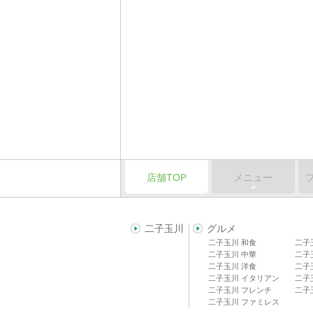
店舗TOP
メニュー
二子玉川
グルメ
二子玉川 和食
二子
二子玉川 中華
二子
二子玉川 洋食
二子
二子玉川 イタリアン
二子
二子玉川 フレンチ
二子
二子玉川 ファミレス