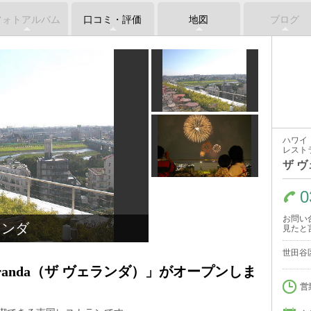
フォトアルバム
口コミ・評価
地図
ブログ
ハワイ
レスト
ザ 
0
お問い
ランダ
見たと
世田谷区
eranda（ザ ヴェランダ）」がオープンしま
営