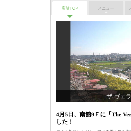
店舗TOP
メニュー
ザ ヴェ
4月5日、南館9Ｆに「The V
した！