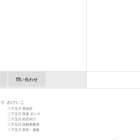
問い合わせ
おけいこ
二子玉川 英会話
二子玉川 音楽 ダンス
二子玉川 幼児向け
二子玉川 自動車教習
二子玉川 美容・資格