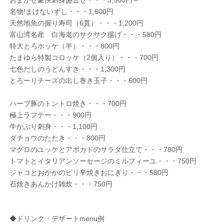
おまかせ豪快刺身盛合せ・・・3,500円～
名物!まけないずし・・・1,600円
天然地魚の握り寿司（6貫）・・・1,200円
富山湾名産 白海老のサクサク揚げ・・・580円
特大とろホッケ（半）・・・800円
たまゆら特製コロッケ（2個入り）・・・700円
七色だしのうどんすき・・・1,300円
とろーりチーズの出し巻き玉子・・・600円
ハーブ豚のトントロ焼き・・・700円
極上ラフテー・・・900円
牛かぶり刺身・・・1,100円
ダチョウのたたき・・・800円
マグロのユッケとアボカドのサラダ仕立て・・・780円
トマトとイタリアンソーセージのミルフィーユ・・・750円
ジャコとおかかのピリ辛焼きおにぎり・・・580円
石焼きあんかけ雑炊・・・750円
◆ドリンク・デザートmenu例