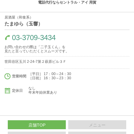
電話代行ならセントラル・アイ 用賀
居酒屋（和食系）
たまゆら（玉響）
03-3709-3434
お問い合わせの際は「二子玉くん」を
見たと言っていただくとスムーズです。
世田谷区玉川 2-24-7第２萩原ビル３Ｆ
［平日］ 17：00～24：30
営業時間
［日祝］ 16：30～23：30
なし
定休日
年末年始休業あり
店舗TOP
メニュー