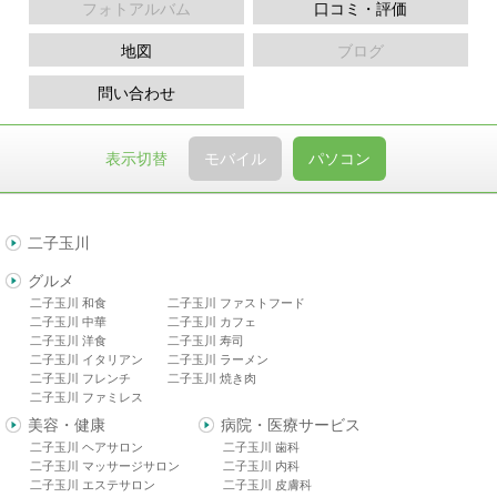
フォトアルバム
口コミ・評価
地図
ブログ
問い合わせ
表示切替
モバイル
パソコン
二子玉川
グルメ
二子玉川 和食
二子玉川 ファストフード
二子玉川 中華
二子玉川 カフェ
二子玉川 洋食
二子玉川 寿司
二子玉川 イタリアン
二子玉川 ラーメン
二子玉川 フレンチ
二子玉川 焼き肉
二子玉川 ファミレス
美容・健康
病院・医療サービス
二子玉川 ヘアサロン
二子玉川 歯科
二子玉川 マッサージサロン
二子玉川 内科
二子玉川 エステサロン
二子玉川 皮膚科