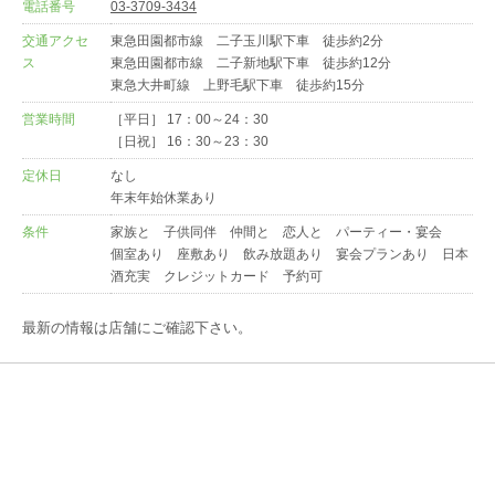
電話番号
03-3709-3434
交通アクセ
東急田園都市線 二子玉川駅下車 徒歩約2分
ス
東急田園都市線 二子新地駅下車 徒歩約12分
東急大井町線 上野毛駅下車 徒歩約15分
営業時間
［平日］ 17：00～24：30
［日祝］ 16：30～23：30
定休日
なし
年末年始休業あり
条件
家族と 子供同伴 仲間と 恋人と パーティー・宴会
個室あり 座敷あり 飲み放題あり 宴会プランあり 日本
酒充実 クレジットカード 予約可
最新の情報は店舗にご確認下さい。