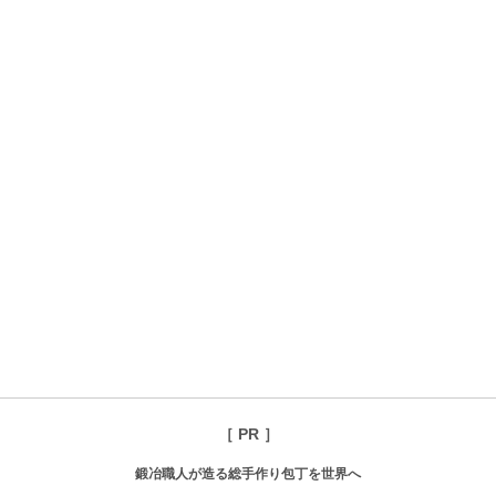
［ PR ］
鍛冶職人が造る総手作り包丁を世界へ