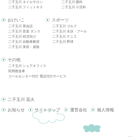
二子玉川 ネイルサロン
二子玉川 眼科
二子玉川 フィットネス
二子玉川 小児科
おけいこ
スポーツ
二子玉川 英会話
二子玉川 ゴルフ
二子玉川 音楽 ダンス
二子玉川 水泳・プール
二子玉川 幼児向け
二子玉川 テニス
二子玉川 自動車教習
二子玉川 野球
二子玉川 美容・資格
その他
二子玉川 シェアオフィス
民間救急車
コールセンター代行 電話代行サービス
二子玉川 花火
お知らせ
サイトマップ
運営会社
個人情報