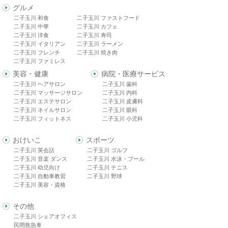
グルメ
二子玉川 和食
二子玉川 ファストフード
二子玉川 中華
二子玉川 カフェ
二子玉川 洋食
二子玉川 寿司
二子玉川 イタリアン
二子玉川 ラーメン
二子玉川 フレンチ
二子玉川 焼き肉
二子玉川 ファミレス
美容・健康
病院・医療サービス
二子玉川 ヘアサロン
二子玉川 歯科
二子玉川 マッサージサロン
二子玉川 内科
二子玉川 エステサロン
二子玉川 皮膚科
二子玉川 ネイルサロン
二子玉川 眼科
二子玉川 フィットネス
二子玉川 小児科
おけいこ
スポーツ
二子玉川 英会話
二子玉川 ゴルフ
二子玉川 音楽 ダンス
二子玉川 水泳・プール
二子玉川 幼児向け
二子玉川 テニス
二子玉川 自動車教習
二子玉川 野球
二子玉川 美容・資格
その他
二子玉川 シェアオフィス
民間救急車