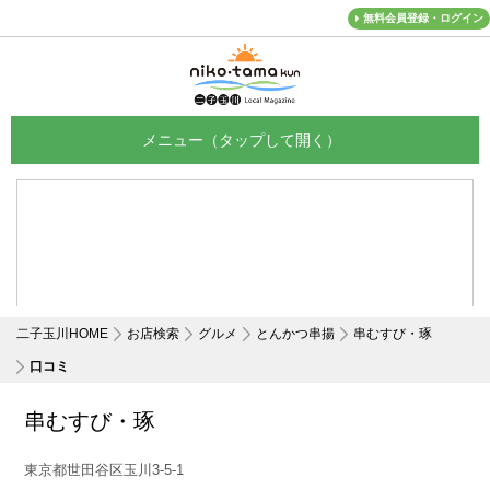
無料会員登録・ログイン
メニュー
二子玉川HOME
お店検索
グルメ
とんかつ串揚
串むすび・琢
口コミ
串むすび・琢
東京都世田谷区玉川3-5-1