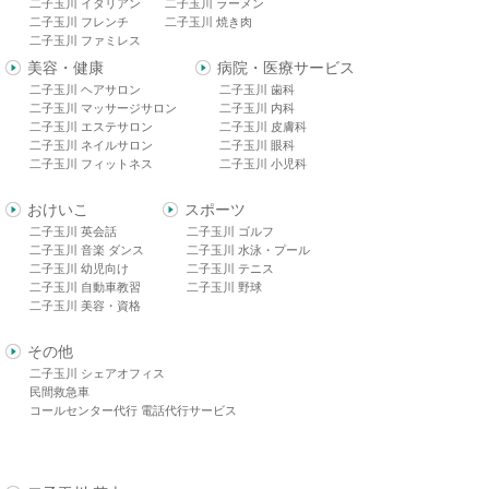
二子玉川 イタリアン
二子玉川 ラーメン
二子玉川 フレンチ
二子玉川 焼き肉
二子玉川 ファミレス
美容・健康
病院・医療サービス
二子玉川 ヘアサロン
二子玉川 歯科
二子玉川 マッサージサロン
二子玉川 内科
二子玉川 エステサロン
二子玉川 皮膚科
二子玉川 ネイルサロン
二子玉川 眼科
二子玉川 フィットネス
二子玉川 小児科
おけいこ
スポーツ
二子玉川 英会話
二子玉川 ゴルフ
二子玉川 音楽 ダンス
二子玉川 水泳・プール
二子玉川 幼児向け
二子玉川 テニス
二子玉川 自動車教習
二子玉川 野球
二子玉川 美容・資格
その他
二子玉川 シェアオフィス
民間救急車
コールセンター代行 電話代行サービス