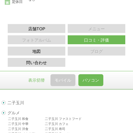
定休日
店舗TOP
メニュー
フォトアルバム
口コミ・評価
地図
ブログ
問い合わせ
表示切替
モバイル
パソコン
二子玉川
グルメ
二子玉川 和食
二子玉川 ファストフード
二子玉川 中華
二子玉川 カフェ
二子玉川 洋食
二子玉川 寿司