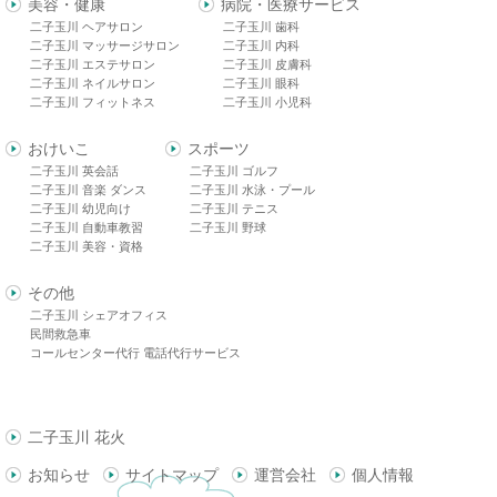
美容・健康
病院・医療サービス
二子玉川 ヘアサロン
二子玉川 歯科
二子玉川 マッサージサロン
二子玉川 内科
二子玉川 エステサロン
二子玉川 皮膚科
二子玉川 ネイルサロン
二子玉川 眼科
二子玉川 フィットネス
二子玉川 小児科
おけいこ
スポーツ
二子玉川 英会話
二子玉川 ゴルフ
二子玉川 音楽 ダンス
二子玉川 水泳・プール
二子玉川 幼児向け
二子玉川 テニス
二子玉川 自動車教習
二子玉川 野球
二子玉川 美容・資格
その他
二子玉川 シェアオフィス
民間救急車
コールセンター代行 電話代行サービス
二子玉川 花火
お知らせ
サイトマップ
運営会社
個人情報