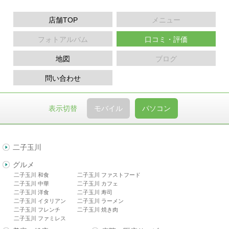
店舗TOP
メニュー
フォトアルバム
口コミ・評価
地図
ブログ
問い合わせ
表示切替
モバイル
パソコン
二子玉川
グルメ
二子玉川 和食
二子玉川 ファストフード
二子玉川 中華
二子玉川 カフェ
二子玉川 洋食
二子玉川 寿司
二子玉川 イタリアン
二子玉川 ラーメン
二子玉川 フレンチ
二子玉川 焼き肉
二子玉川 ファミレス