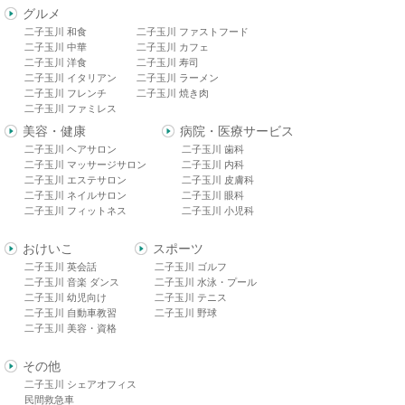
グルメ
二子玉川 和食
二子玉川 ファストフード
二子玉川 中華
二子玉川 カフェ
二子玉川 洋食
二子玉川 寿司
二子玉川 イタリアン
二子玉川 ラーメン
二子玉川 フレンチ
二子玉川 焼き肉
二子玉川 ファミレス
美容・健康
病院・医療サービス
二子玉川 ヘアサロン
二子玉川 歯科
二子玉川 マッサージサロン
二子玉川 内科
二子玉川 エステサロン
二子玉川 皮膚科
二子玉川 ネイルサロン
二子玉川 眼科
二子玉川 フィットネス
二子玉川 小児科
おけいこ
スポーツ
二子玉川 英会話
二子玉川 ゴルフ
二子玉川 音楽 ダンス
二子玉川 水泳・プール
二子玉川 幼児向け
二子玉川 テニス
二子玉川 自動車教習
二子玉川 野球
二子玉川 美容・資格
その他
二子玉川 シェアオフィス
民間救急車