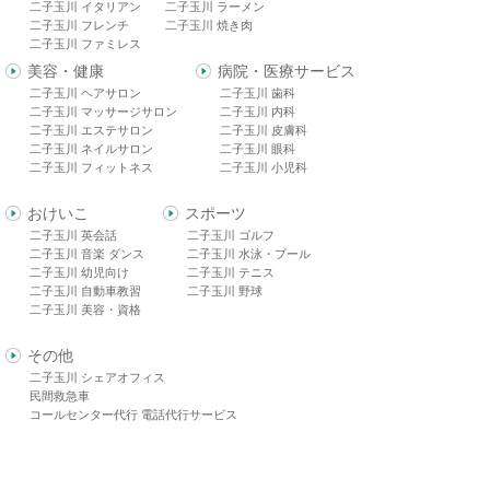
二子玉川 イタリアン
二子玉川 ラーメン
二子玉川 フレンチ
二子玉川 焼き肉
二子玉川 ファミレス
美容・健康
病院・医療サービス
二子玉川 ヘアサロン
二子玉川 歯科
二子玉川 マッサージサロン
二子玉川 内科
二子玉川 エステサロン
二子玉川 皮膚科
二子玉川 ネイルサロン
二子玉川 眼科
二子玉川 フィットネス
二子玉川 小児科
おけいこ
スポーツ
二子玉川 英会話
二子玉川 ゴルフ
二子玉川 音楽 ダンス
二子玉川 水泳・プール
二子玉川 幼児向け
二子玉川 テニス
二子玉川 自動車教習
二子玉川 野球
二子玉川 美容・資格
その他
二子玉川 シェアオフィス
民間救急車
コールセンター代行 電話代行サービス