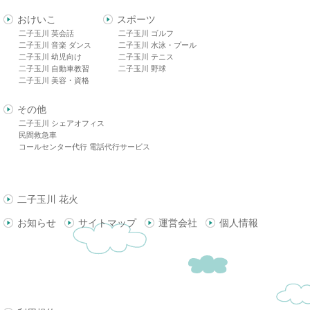
おけいこ
スポーツ
二子玉川 英会話
二子玉川 ゴルフ
二子玉川 音楽 ダンス
二子玉川 水泳・プール
二子玉川 幼児向け
二子玉川 テニス
二子玉川 自動車教習
二子玉川 野球
二子玉川 美容・資格
その他
二子玉川 シェアオフィス
民間救急車
コールセンター代行 電話代行サービス
二子玉川 花火
お知らせ
サイトマップ
運営会社
個人情報