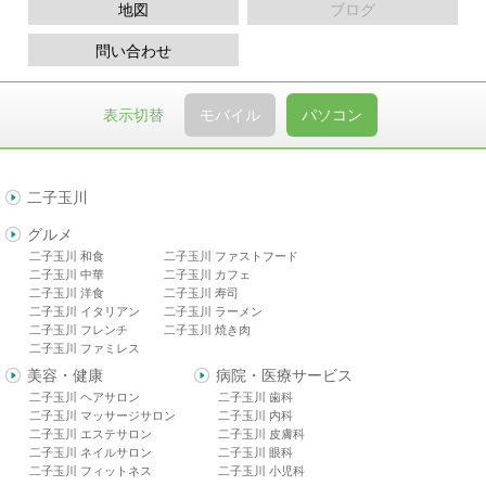
地図
ブログ
問い合わせ
表示切替
モバイル
パソコン
二子玉川
グルメ
二子玉川 和食
二子玉川 ファストフード
二子玉川 中華
二子玉川 カフェ
二子玉川 洋食
二子玉川 寿司
二子玉川 イタリアン
二子玉川 ラーメン
二子玉川 フレンチ
二子玉川 焼き肉
二子玉川 ファミレス
美容・健康
病院・医療サービス
二子玉川 ヘアサロン
二子玉川 歯科
二子玉川 マッサージサロン
二子玉川 内科
二子玉川 エステサロン
二子玉川 皮膚科
二子玉川 ネイルサロン
二子玉川 眼科
二子玉川 フィットネス
二子玉川 小児科