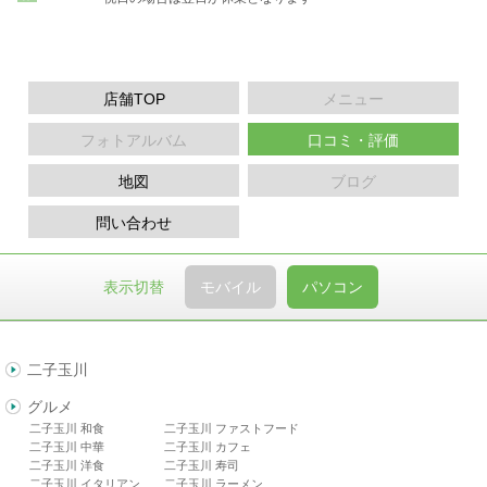
店舗TOP
メニュー
フォトアルバム
口コミ・評価
地図
ブログ
問い合わせ
表示切替
モバイル
パソコン
二子玉川
グルメ
二子玉川 和食
二子玉川 ファストフード
二子玉川 中華
二子玉川 カフェ
二子玉川 洋食
二子玉川 寿司
二子玉川 イタリアン
二子玉川 ラーメン