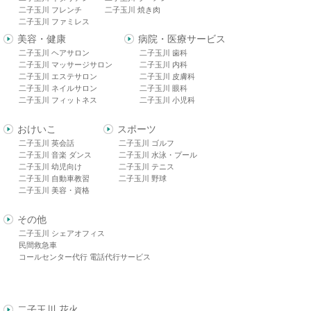
二子玉川 フレンチ
二子玉川 焼き肉
二子玉川 ファミレス
美容・健康
病院・医療サービス
二子玉川 ヘアサロン
二子玉川 歯科
二子玉川 マッサージサロン
二子玉川 内科
二子玉川 エステサロン
二子玉川 皮膚科
二子玉川 ネイルサロン
二子玉川 眼科
二子玉川 フィットネス
二子玉川 小児科
おけいこ
スポーツ
二子玉川 英会話
二子玉川 ゴルフ
二子玉川 音楽 ダンス
二子玉川 水泳・プール
二子玉川 幼児向け
二子玉川 テニス
二子玉川 自動車教習
二子玉川 野球
二子玉川 美容・資格
その他
二子玉川 シェアオフィス
民間救急車
コールセンター代行 電話代行サービス
二子玉川 花火