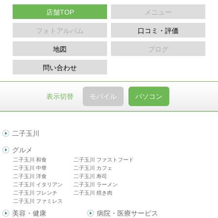
店舗TOP
メニュー
フォトアルバム
口コミ・評価
地図
ブログ
問い合わせ
表示切替
モバイル
パソコン
二子玉川
グルメ
二子玉川 和食
二子玉川 ファストフード
二子玉川 中華
二子玉川 カフェ
二子玉川 洋食
二子玉川 寿司
二子玉川 イタリアン
二子玉川 ラーメン
二子玉川 フレンチ
二子玉川 焼き肉
二子玉川 ファミレス
美容・健康
病院・医療サービス