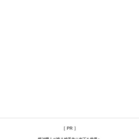
［ PR ］