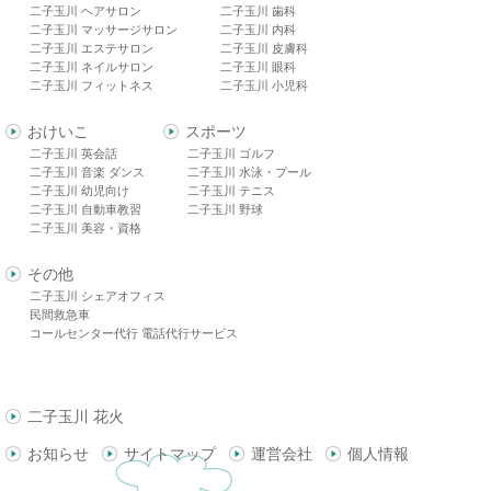
二子玉川 ヘアサロン
二子玉川 歯科
二子玉川 マッサージサロン
二子玉川 内科
二子玉川 エステサロン
二子玉川 皮膚科
二子玉川 ネイルサロン
二子玉川 眼科
二子玉川 フィットネス
二子玉川 小児科
おけいこ
スポーツ
二子玉川 英会話
二子玉川 ゴルフ
二子玉川 音楽 ダンス
二子玉川 水泳・プール
二子玉川 幼児向け
二子玉川 テニス
二子玉川 自動車教習
二子玉川 野球
二子玉川 美容・資格
その他
二子玉川 シェアオフィス
民間救急車
コールセンター代行 電話代行サービス
二子玉川 花火
お知らせ
サイトマップ
運営会社
個人情報