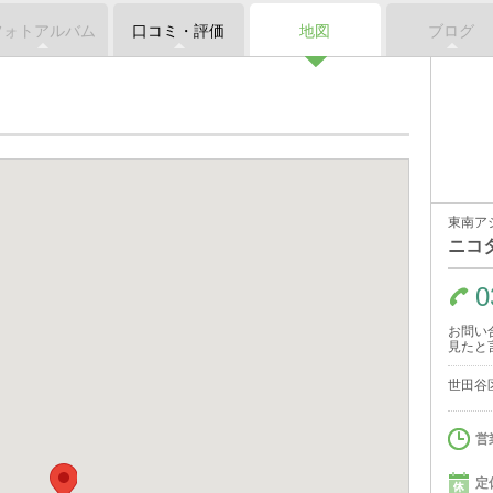
フォトアルバム
口コミ・評価
地図
ブログ
東南ア
ニコ
0
お問い
見たと
世田谷区
営
定