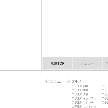
店舗TOP
メニュー
二子玉川
グルメ
二子玉川 和食
二子
二子玉川 中華
二子
二子玉川 洋食
二子
二子玉川 イタリアン
二子
二子玉川 フレンチ
二子
二子玉川 ファミレス