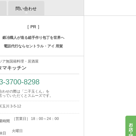
問い合わせ
［ PR ］
鍛冶職人が造る総手作り包丁を世界へ
電話代行ならセントラル・アイ 用賀
ジア無国籍料理・居酒屋
タマキッチン
3-3700-8298
合わせの際は「二子玉くん」を
言っていただくとスムーズです。
玉川 3-5-12
［営業日］ 18：00～24：00
業時間
火曜日
休日