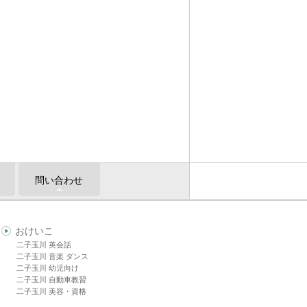
問い合わせ
おけいこ
二子玉川 英会話
二子玉川 音楽 ダンス
二子玉川 幼児向け
二子玉川 自動車教習
二子玉川 美容・資格