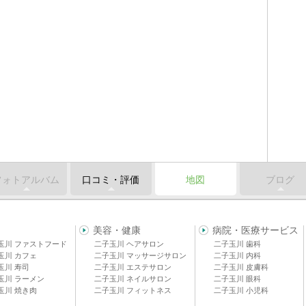
フォトアルバム
口コミ・評価
地図
ブログ
美容・健康
病院・医療サービス
玉川 ファストフード
二子玉川 ヘアサロン
二子玉川 歯科
玉川 カフェ
二子玉川 マッサージサロン
二子玉川 内科
玉川 寿司
二子玉川 エステサロン
二子玉川 皮膚科
玉川 ラーメン
二子玉川 ネイルサロン
二子玉川 眼科
玉川 焼き肉
二子玉川 フィットネス
二子玉川 小児科