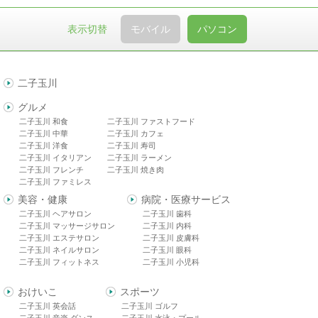
表示切替
モバイル
パソコン
二子玉川
グルメ
二子玉川 和食
二子玉川 ファストフード
二子玉川 中華
二子玉川 カフェ
二子玉川 洋食
二子玉川 寿司
二子玉川 イタリアン
二子玉川 ラーメン
二子玉川 フレンチ
二子玉川 焼き肉
二子玉川 ファミレス
美容・健康
病院・医療サービス
二子玉川 ヘアサロン
二子玉川 歯科
二子玉川 マッサージサロン
二子玉川 内科
二子玉川 エステサロン
二子玉川 皮膚科
二子玉川 ネイルサロン
二子玉川 眼科
二子玉川 フィットネス
二子玉川 小児科
おけいこ
スポーツ
二子玉川 英会話
二子玉川 ゴルフ
二子玉川 音楽 ダンス
二子玉川 水泳・プール