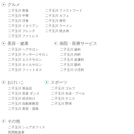
グルメ
二子玉川 和食
二子玉川 ファストフード
二子玉川 中華
二子玉川 カフェ
二子玉川 洋食
二子玉川 寿司
二子玉川 イタリアン
二子玉川 ラーメン
二子玉川 フレンチ
二子玉川 焼き肉
二子玉川 ファミレス
美容・健康
病院・医療サービス
二子玉川 ヘアサロン
二子玉川 歯科
二子玉川 マッサージサロン
二子玉川 内科
二子玉川 エステサロン
二子玉川 皮膚科
二子玉川 ネイルサロン
二子玉川 眼科
二子玉川 フィットネス
二子玉川 小児科
おけいこ
スポーツ
二子玉川 英会話
二子玉川 ゴルフ
二子玉川 音楽 ダンス
二子玉川 水泳・プール
二子玉川 幼児向け
二子玉川 テニス
二子玉川 自動車教習
二子玉川 野球
二子玉川 美容・資格
その他
二子玉川 シェアオフィス
民間救急車