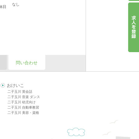
なし
休日
問い合わせ
おけいこ
二子玉川 英会話
二子玉川 音楽 ダンス
二子玉川 幼児向け
二子玉川 自動車教習
二子玉川 美容・資格