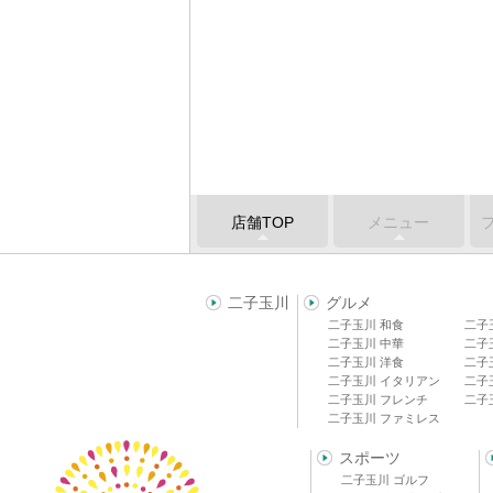
店舗TOP
メニュー
二子玉川
グルメ
二子玉川 和食
二子
二子玉川 中華
二子
二子玉川 洋食
二子
二子玉川 イタリアン
二子
二子玉川 フレンチ
二子
二子玉川 ファミレス
スポーツ
二子玉川 ゴルフ