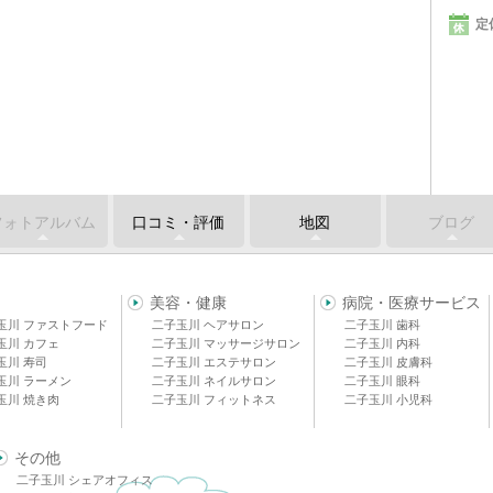
定
フォトアルバム
口コミ・評価
地図
ブログ
美容・健康
病院・医療サービス
玉川 ファストフード
二子玉川 ヘアサロン
二子玉川 歯科
玉川 カフェ
二子玉川 マッサージサロン
二子玉川 内科
玉川 寿司
二子玉川 エステサロン
二子玉川 皮膚科
玉川 ラーメン
二子玉川 ネイルサロン
二子玉川 眼科
玉川 焼き肉
二子玉川 フィットネス
二子玉川 小児科
その他
二子玉川 シェアオフィス