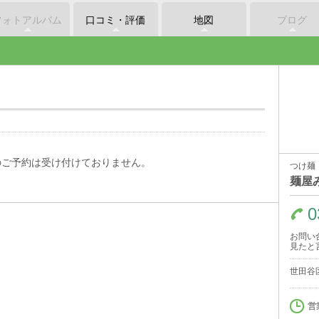
フォトアルバム
口コミ・評価
地図
ブログ
のご予約は受け付けておりません。
つけ麺
麺屋
0
お問い
見たと
世田谷区
営