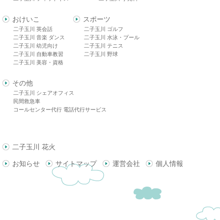
おけいこ
スポーツ
二子玉川 英会話
二子玉川 ゴルフ
二子玉川 音楽 ダンス
二子玉川 水泳・プール
二子玉川 幼児向け
二子玉川 テニス
二子玉川 自動車教習
二子玉川 野球
二子玉川 美容・資格
その他
二子玉川 シェアオフィス
民間救急車
コールセンター代行 電話代行サービス
二子玉川 花火
お知らせ
サイトマップ
運営会社
個人情報