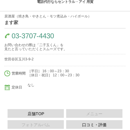
電話代行ならセントラル・アイ 用賀
居酒屋（焼き鳥・やきとん・モツ煮込み・ハイボール）
ます家
03-3707-4430
お問い合わせの際は「二子玉くん」を
見たと言っていただくとスムーズです。
世田谷区玉川3-9-2
［平日］ 16：00～23：30
営業時間
［休日・祝日］ 12：00～23：30
なし
定休日
店舗TOP
メニュー
フォトアルバム
口コミ・評価