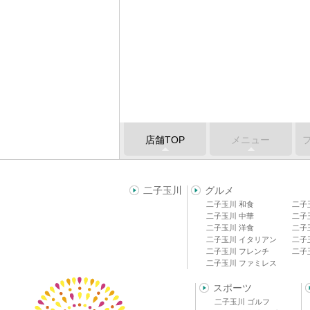
店舗TOP
メニュー
二子玉川
グルメ
二子玉川 和食
二子
二子玉川 中華
二子
二子玉川 洋食
二子
二子玉川 イタリアン
二子
二子玉川 フレンチ
二子
二子玉川 ファミレス
スポーツ
二子玉川 ゴルフ