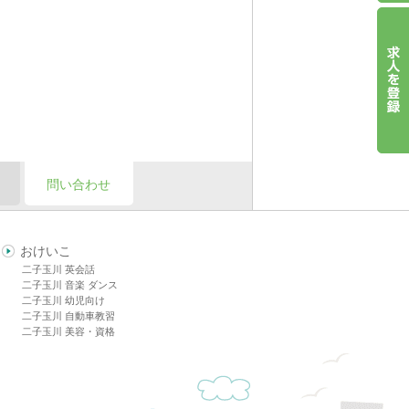
問い合わせ
おけいこ
二子玉川 英会話
二子玉川 音楽 ダンス
二子玉川 幼児向け
二子玉川 自動車教習
二子玉川 美容・資格