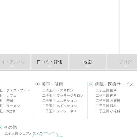
フォトアルバム
口コミ・評価
地図
ブログ
美容・健康
病院・医療サービス
玉川 ファストフード
二子玉川 ヘアサロン
二子玉川 歯科
玉川 カフェ
二子玉川 マッサージサロン
二子玉川 内科
玉川 寿司
二子玉川 エステサロン
二子玉川 皮膚科
玉川 ラーメン
二子玉川 ネイルサロン
二子玉川 眼科
玉川 焼き肉
二子玉川 フィットネス
二子玉川 小児科
その他
二子玉川 シェアオフィス