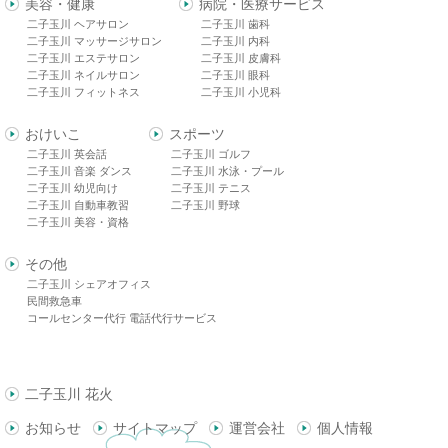
美容・健康
病院・医療サービス
二子玉川 ヘアサロン
二子玉川 歯科
二子玉川 マッサージサロン
二子玉川 内科
二子玉川 エステサロン
二子玉川 皮膚科
二子玉川 ネイルサロン
二子玉川 眼科
二子玉川 フィットネス
二子玉川 小児科
おけいこ
スポーツ
二子玉川 英会話
二子玉川 ゴルフ
二子玉川 音楽 ダンス
二子玉川 水泳・プール
二子玉川 幼児向け
二子玉川 テニス
二子玉川 自動車教習
二子玉川 野球
二子玉川 美容・資格
その他
二子玉川 シェアオフィス
民間救急車
コールセンター代行 電話代行サービス
二子玉川 花火
お知らせ
サイトマップ
運営会社
個人情報