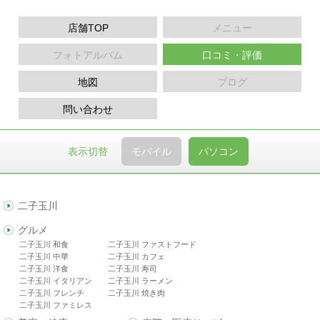
店舗TOP
メニュー
フォトアルバム
口コミ・評価
地図
ブログ
問い合わせ
表示切替
モバイル
パソコン
二子玉川
グルメ
二子玉川 和食
二子玉川 ファストフード
二子玉川 中華
二子玉川 カフェ
二子玉川 洋食
二子玉川 寿司
二子玉川 イタリアン
二子玉川 ラーメン
二子玉川 フレンチ
二子玉川 焼き肉
二子玉川 ファミレス