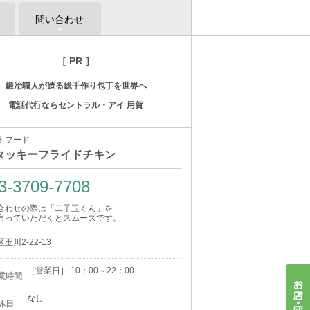
問い合わせ
［ PR ］
鍛冶職人が造る総手作り包丁を世界へ
電話代行ならセントラル・アイ 用賀
トフード
タッキーフライドチキン
3-3709-7708
合わせの際は「二子玉くん」を
言っていただくとスムーズです。
玉川2-22-13
［営業日］ 10：00～22：00
業時間
なし
休日