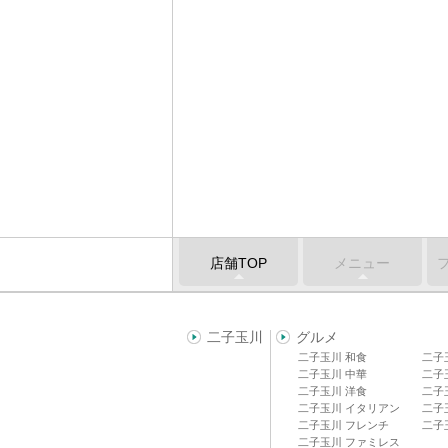
店舗TOP
メニュー
二子玉川
グルメ
二子玉川 和食
二子
二子玉川 中華
二子
二子玉川 洋食
二子
二子玉川 イタリアン
二子
二子玉川 フレンチ
二子
二子玉川 ファミレス