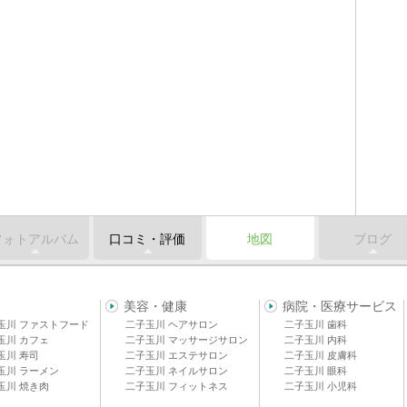
フォトアルバム
口コミ・評価
地図
ブログ
美容・健康
病院・医療サービス
玉川 ファストフード
二子玉川 ヘアサロン
二子玉川 歯科
玉川 カフェ
二子玉川 マッサージサロン
二子玉川 内科
玉川 寿司
二子玉川 エステサロン
二子玉川 皮膚科
玉川 ラーメン
二子玉川 ネイルサロン
二子玉川 眼科
玉川 焼き肉
二子玉川 フィットネス
二子玉川 小児科