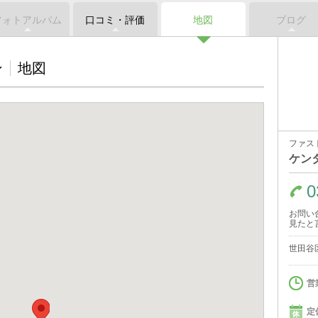
フォトアルバム
口コミ・評価
地図
ブログ
ン
地図
ファス
ケン
0
お問い
見たと
世田谷区
営
定