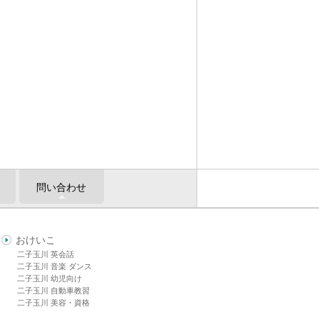
問い合わせ
おけいこ
二子玉川 英会話
二子玉川 音楽 ダンス
二子玉川 幼児向け
二子玉川 自動車教習
二子玉川 美容・資格