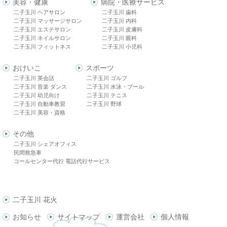
美容・健康
病院・医療サービス
二子玉川 ヘアサロン
二子玉川 歯科
二子玉川 マッサージサロン
二子玉川 内科
二子玉川 エステサロン
二子玉川 皮膚科
二子玉川 ネイルサロン
二子玉川 眼科
二子玉川 フィットネス
二子玉川 小児科
おけいこ
スポーツ
二子玉川 英会話
二子玉川 ゴルフ
二子玉川 音楽 ダンス
二子玉川 水泳・プール
二子玉川 幼児向け
二子玉川 テニス
二子玉川 自動車教習
二子玉川 野球
二子玉川 美容・資格
その他
二子玉川 シェアオフィス
民間救急車
コールセンター代行 電話代行サービス
二子玉川 花火
お知らせ
サイトマップ
運営会社
個人情報