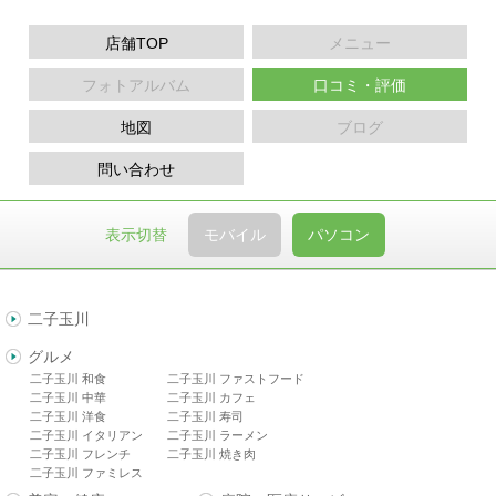
店舗TOP
メニュー
フォトアルバム
口コミ・評価
地図
ブログ
問い合わせ
表示切替
モバイル
パソコン
二子玉川
グルメ
二子玉川 和食
二子玉川 ファストフード
二子玉川 中華
二子玉川 カフェ
二子玉川 洋食
二子玉川 寿司
二子玉川 イタリアン
二子玉川 ラーメン
二子玉川 フレンチ
二子玉川 焼き肉
二子玉川 ファミレス