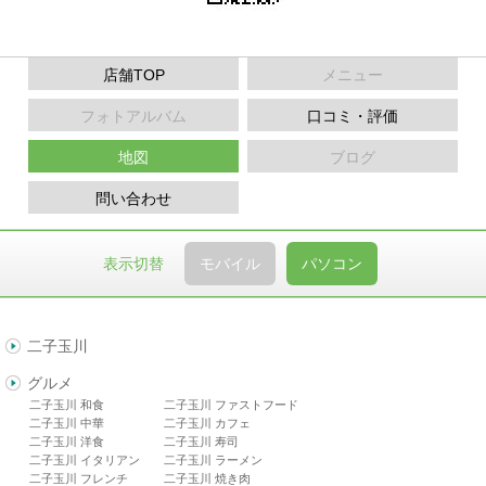
店舗TOP
メニュー
フォトアルバム
口コミ・評価
地図
ブログ
問い合わせ
表示切替
モバイル
パソコン
二子玉川
グルメ
二子玉川 和食
二子玉川 ファストフード
二子玉川 中華
二子玉川 カフェ
二子玉川 洋食
二子玉川 寿司
二子玉川 イタリアン
二子玉川 ラーメン
二子玉川 フレンチ
二子玉川 焼き肉