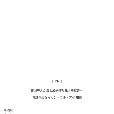
［ PR ］
鍛冶職人が造る総手作り包丁を世界へ
電話代行ならセントラル・アイ 用賀
居酒屋