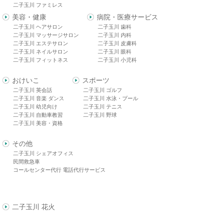
二子玉川 ファミレス
美容・健康
病院・医療サービス
二子玉川 ヘアサロン
二子玉川 歯科
二子玉川 マッサージサロン
二子玉川 内科
二子玉川 エステサロン
二子玉川 皮膚科
二子玉川 ネイルサロン
二子玉川 眼科
二子玉川 フィットネス
二子玉川 小児科
おけいこ
スポーツ
二子玉川 英会話
二子玉川 ゴルフ
二子玉川 音楽 ダンス
二子玉川 水泳・プール
二子玉川 幼児向け
二子玉川 テニス
二子玉川 自動車教習
二子玉川 野球
二子玉川 美容・資格
その他
二子玉川 シェアオフィス
民間救急車
コールセンター代行 電話代行サービス
二子玉川 花火