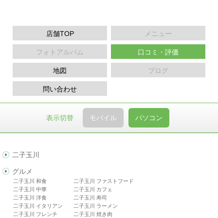
店舗TOP
メニュー
フォトアルバム
口コミ・評価
地図
ブログ
問い合わせ
表示切替
モバイル
パソコン
二子玉川
グルメ
二子玉川 和食
二子玉川 ファストフード
二子玉川 中華
二子玉川 カフェ
二子玉川 洋食
二子玉川 寿司
二子玉川 イタリアン
二子玉川 ラーメン
二子玉川 フレンチ
二子玉川 焼き肉