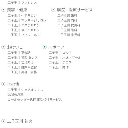
二子玉川 ファミレス
美容・健康
病院・医療サービス
二子玉川 ヘアサロン
二子玉川 歯科
二子玉川 マッサージサロン
二子玉川 内科
二子玉川 エステサロン
二子玉川 皮膚科
二子玉川 ネイルサロン
二子玉川 眼科
二子玉川 フィットネス
二子玉川 小児科
おけいこ
スポーツ
二子玉川 英会話
二子玉川 ゴルフ
二子玉川 音楽 ダンス
二子玉川 水泳・プール
二子玉川 幼児向け
二子玉川 テニス
二子玉川 自動車教習
二子玉川 野球
二子玉川 美容・資格
その他
二子玉川 シェアオフィス
民間救急車
コールセンター代行 電話代行サービス
二子玉川 花火