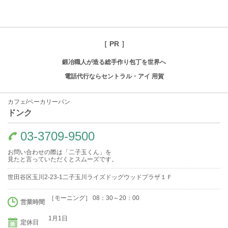
［ PR ］
鍛冶職人が造る総手作り包丁を世界へ
電話代行ならセントラル・アイ 用賀
カフェ/ベーカリーパン
ドンク
03-3709-9500
お問い合わせの際は「二子玉くん」を
見たと言っていただくとスムーズです。
世田谷区玉川2-23-1二子玉川ライズドッグウッドプラザ１Ｆ
［モーニング］ 08：30～20：00
営業時間
1月1日
定休日