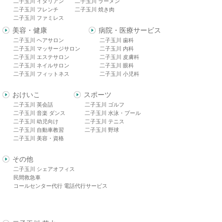
二子玉川 イタリアン
二子玉川 ラーメン
二子玉川 フレンチ
二子玉川 焼き肉
二子玉川 ファミレス
美容・健康
病院・医療サービス
二子玉川 ヘアサロン
二子玉川 歯科
二子玉川 マッサージサロン
二子玉川 内科
二子玉川 エステサロン
二子玉川 皮膚科
二子玉川 ネイルサロン
二子玉川 眼科
二子玉川 フィットネス
二子玉川 小児科
おけいこ
スポーツ
二子玉川 英会話
二子玉川 ゴルフ
二子玉川 音楽 ダンス
二子玉川 水泳・プール
二子玉川 幼児向け
二子玉川 テニス
二子玉川 自動車教習
二子玉川 野球
二子玉川 美容・資格
その他
二子玉川 シェアオフィス
民間救急車
コールセンター代行 電話代行サービス