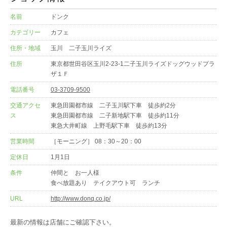
名前
ドンク
カテゴリー
カフェ
住所・地域
玉川 二子玉川ライズ
住所
東京都世田谷区玉川2-23-1二子玉川ライズドッグウッドプラ
ザ１Ｆ
電話番号
03-3709-9500
交通アクセ
東急田園都市線 二子玉川駅下車 徒歩約2分
ス
東急田園都市線 二子新地駅下車 徒歩約11分
東急大井町線 上野毛駅下車 徒歩約13分
営業時間
［モーニング］ 08：30～20：00
定休日
1月1日
条件
仲間と お一人様
食べ放題あり テイクアウト可 ランチ
URL
http://www.donq.co.jp/
最新の情報は店舗にご確認下さい。