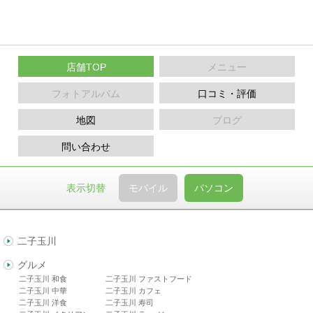
店舗TOP
メニュー
フォトアルバム
口コミ・評価
地図
ブログ
問い合わせ
表示切替
モバイル
パソコン
二子玉川
グルメ
二子玉川 和食
二子玉川 ファストフード
二子玉川 中華
二子玉川 カフェ
二子玉川 洋食
二子玉川 寿司